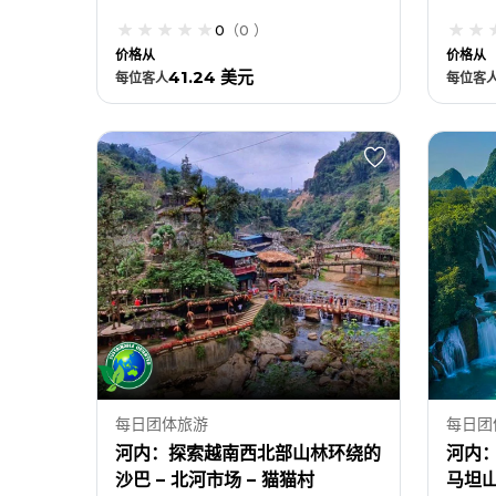
0
（
0
）
价格从
价格从
41.24 美元
每位
客人
每位
客
每日团体旅游
每日团
河内：探索越南西北部山林环绕的
河内：
沙巴 – 北河市场 – 猫猫村
马坦