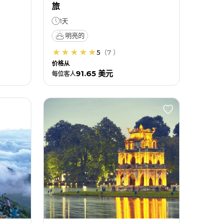
旅
1天
明亮的
5
（
7
）
价格从
91.65 美元
每位
客人