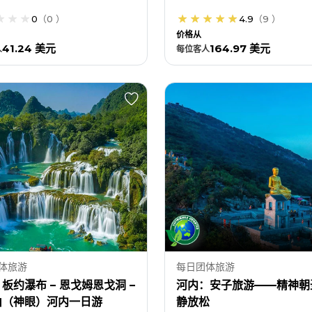
0
（
0
）
4.9
（
9
）
价格从
41.24 美元
164.97 美元
人
每位
客人
体旅游
每日团体旅游
板约瀑布 – 恩戈姆恩戈洞 –
河内：安子旅游——精神朝
山（神眼）河内一日游
静放松