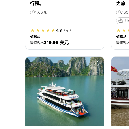
行程。
之旅
4天3晚
7:30
明
4.8
（
4
）
价格从
价格从
219.96 美元
每位
客人
每位
客