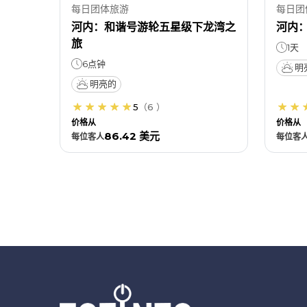
每日团体旅游
每日团
河内：和谐号游轮五星级下龙湾之
河内
旅
1天
6点钟
明
明亮的
5
（
6
）
价格从
价格从
86.42 美元
每位
客人
每位
客