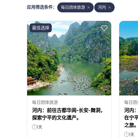
应用筛选条件
：
每日团体旅游
河内
最佳选择
每日团体旅游
每日团
河内：前往古都华闾-长安-舞洞，
河内：
探索宁平的文化遗产。
在宁
之旅
1天
1天