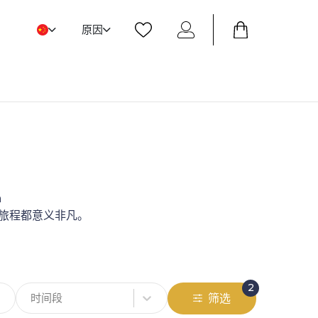
原因
a
次旅程都意义非凡。
2
时间段
筛选