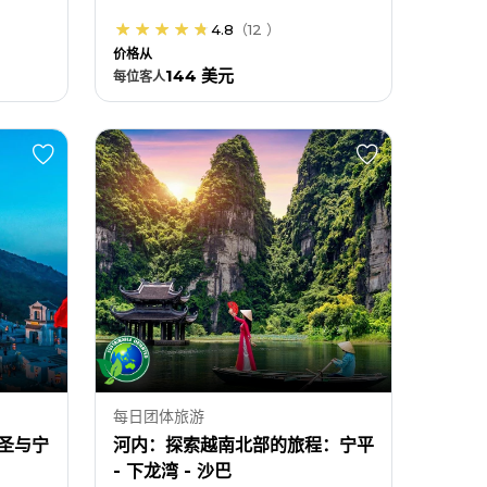
4.8
（
12
）
价格从
144 美元
每位
客人
每日团体旅游
圣与宁
河内：探索越南北部的旅程：宁平
- 下龙湾 - 沙巴