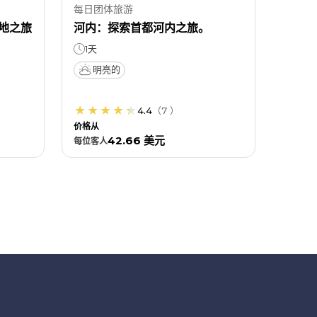
每日团体旅游
地之旅
河内：探索首都河内之旅。
1天
明亮的
4.4
（
7
）
价格从
42.66 美元
每位
客人