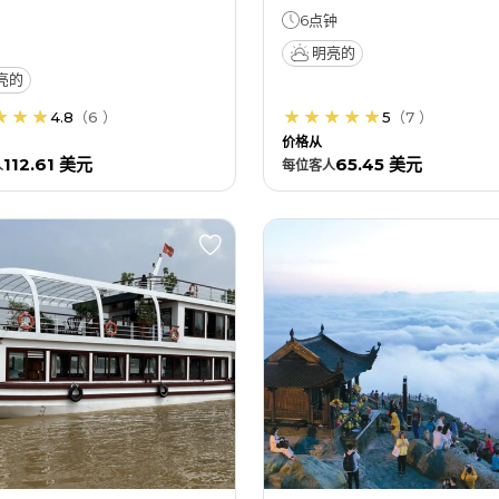
6点钟
明亮的
亮的
4.8
（
6
）
5
（
7
）
价格从
112.61 美元
65.45 美元
人
每位
客人