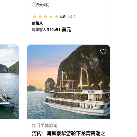
5天4晚
4.8
（
4
）
价格从
311.61 美元
每位
客人
每日团体旅游
河内：海狮豪华游轮下龙湾高端之