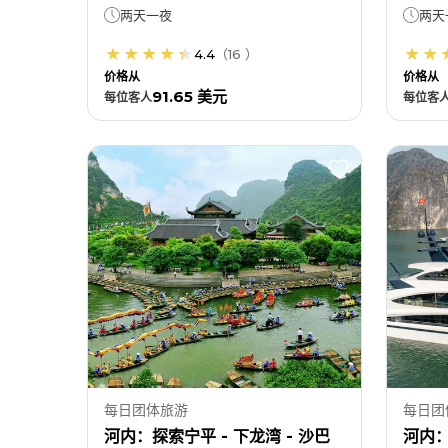
两天一夜
两天
4.4
（
16
）
价格从
价格从
91.65 美元
每位
客人
每位
客
每日团体旅游
每日团
河内：探索宁平 - 下龙湾 - 沙巴
河内：