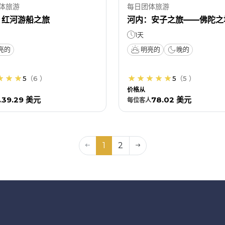
体旅游
每日团体旅游
：红河游船之旅
河内：安子之旅——佛陀之
1天
亮的
明亮的
晚的
5
（
6
）
5
（
5
）
价格从
39.29 美元
78.02 美元
人
每位
客人
1
2