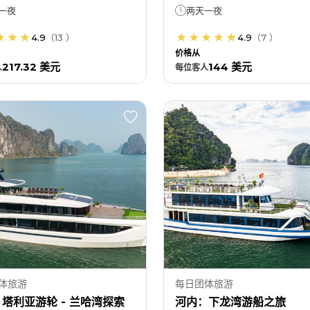
一夜
两天一夜
4.9
（
13
）
4.9
（
7
）
价格从
217.32 美元
144 美元
人
每位
客人
体旅游
每日团体旅游
塔利亚游轮 - 兰哈湾探索
河内：下龙湾游船之旅