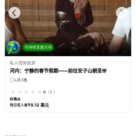
可持续发展方向
私人团体旅游
河内：宁静的春节假期——前往安子山朝圣🌸
4天3晚
0
（
0
）
价格从
870.12 美元
每位
客人