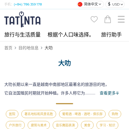
$
简体中文
USD
手机：
(+84) 786 359 178
旅行与生活质量
根据个人口味选择。
旅行助手
首页
目的地信息
大叻
大叻
大叻长期以来一直是越南中南部地区
最著名的旅游目的地，
它自法国殖民时期就开始种植。许多人称它为……
……
查看更多⤋
医院
著名地标和风景名胜
葡萄酒 - 啤酒 - 酒吧 - 俱乐部
购物
户外旅行
建筑与美术
音乐舞蹈表演
美食
学习 - 知识