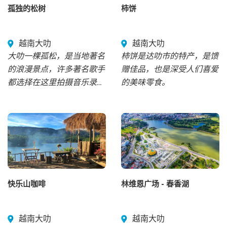
孤独的松树
柿饼
越南大叻
越南大叻
大叻一棵孤松，是当地著名
柿饼是达叻市的特产，是馈
的浪漫景点，许多著名歌手
赠佳品，也是深受人们喜爱
都选择在这里拍摄音乐录影
的美味零食。
带。
快乐山咖啡
林维恩广场 - 春香湖
越南大叻
越南大叻