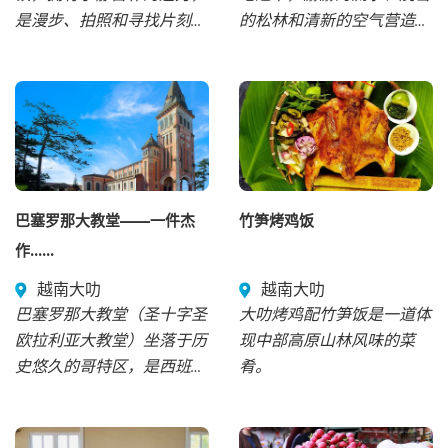
是漫步、拍照和寻找片刻宁
的松林和清新的空气营造出
静的理想之地。
轻松惬意的氛围。
巴塞罗那大教堂——一件杰
竹笋烤鸡饭
作……
越南大叻
越南大叻
巴塞罗那大教堂（圣十字圣
大叻烤鸡配竹笋饭是一道体
欧拉利亚大教堂）坐落于历
现中部高原山林风味的菜
史悠久的哥特区，是西班牙
肴。
最伟大、最宏伟的宗教建筑
杰作之一。几个世纪以来，
它不仅是重要的宗教中心，