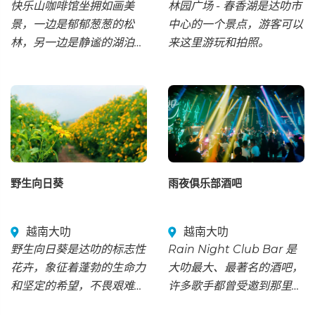
快乐山咖啡馆坐拥如画美
林园广场 - 春香湖是达叻市
景，一边是郁郁葱葱的松
中心的一个景点，游客可以
林，另一边是静谧的湖泊。
来这里游玩和拍照。
这里景色迷人，是游客拍照
留念的绝佳地点。
野生向日葵
雨夜俱乐部酒吧
越南大叻
越南大叻
野生向日葵是达叻的标志性
Rain Night Club Bar 是
花卉，象征着蓬勃的生命力
大叻最大、最著名的酒吧，
和坚定的希望，不畏艰难险
许多歌手都曾受邀到那里表
阻，就像这个地区的人民一
演。