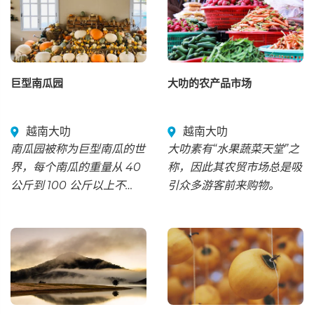
也是文化枢纽，每一面墙
壁、每一个穹顶都诉说着历
史、艺术和信仰的故事。凭
借其雄伟的哥特式建筑之美
巨型南瓜园
大叻的农产品市场
和庄严肃穆的氛围，这座大
教堂已成为巴塞罗那之旅的
必游之地。
越南大叻
越南大叻
南瓜园被称为巨型南瓜的世
大叻素有“水果蔬菜天堂”之
界，每个南瓜的重量从 40
称，因此其农贸市场总是吸
公斤到 100 公斤以上不
引众多游客前来购物。
等。