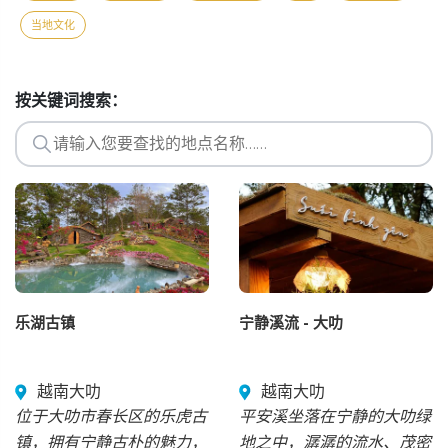
当地文化
按关键词搜索：
乐湖古镇
宁静溪流 - 大叻
越南大叻
越南大叻
位于大叻市春长区的乐虎古
平安溪坐落在宁静的大叻绿
镇，拥有宁静古朴的魅力，
地之中，潺潺的流水、茂密