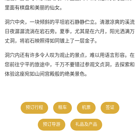
里面有棋盘和美丽的仙女。
洞穴中央，一块倾斜的平坦岩石静静伫立。清澈凉爽的溪流
日夜潺潺流淌在岩石旁。夏季，尤其是在六月，阳光洒满万
丈洞，将岩石映照得如同镀上了一层金子。
洞穴内还有许多令人叹为观止的景点，难以用语言形容。在
您前往宁平的旅途中，千万不要错过参观文贞洞，去探索和
体验这座宛如山间宫殿般的绝美景色。
预订行程
租车
机票
签证
预订导游
礼品及产品