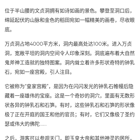
位于半山腰的文贞洞拥有如诗如画的景色。攀登至洞口后，
绵延起伏的山脉和金色的稻田宛如一幅精美的画卷，尽收眼
底。
万贞洞占地4000平方米，洞内最高处达100米。进入万贞
洞，宽敞平坦的洞内空间令人印象深刻。洞底遍布着大自然
鬼斧神工造就的独特图案。洞内耸立着许多形状奇特的钟乳
石，宛如一座宫殿，引人注目。
它被称为“皇家宫殿”，是因为在闪闪发光的钟乳石帷幔后隐
藏着一座雄伟的宝座。这是一个奇妙的洞穴，里面有无数形
状各异的钟乳石和石笋。有时，这些钟乳石和石笋的形状像
极了正在开庭的国王和他的官员；有时，它们又像极了圣约
瑟或伟大的佛陀……
之后，游客可以参观天门，即玉皇大帝和其他神灵的居所，