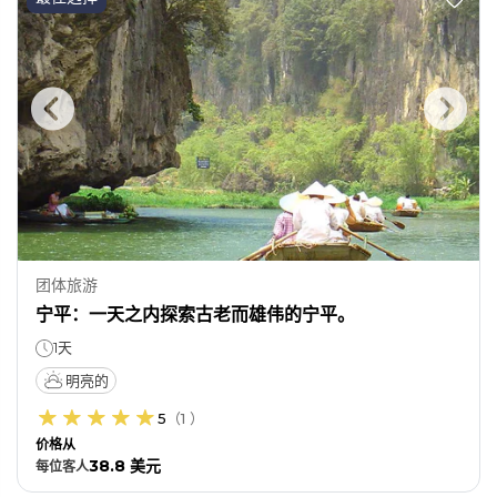
团体旅游
宁平：一天之内探索古老而雄伟的宁平。
1天
明亮的
5
（
1
）
价格从
38.8 美元
每位
客人