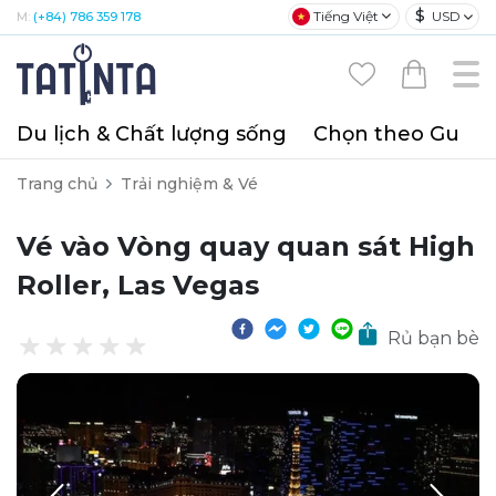
$
Tiếng Việt
USD
M:
(+84) 786 359 178
Du lịch & Chất lượng sống
Chọn theo Gu
T
Trang chủ
Trải nghiệm & Vé
Vé vào Vòng quay quan sát High
Roller, Las Vegas
Rủ bạn bè