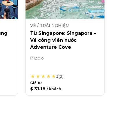
VÉ / TRẢI NGHIỆM
ung
Từ Singapore: Singapore -
Vé công viên nước
Adventure Cove
2 giờ
5
(
2
)
Giá từ
$ 31.18
/
khách