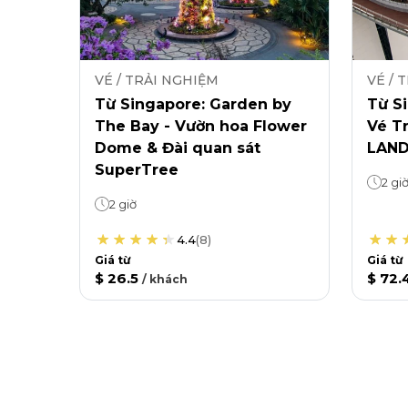
VÉ / TRẢI NGHIỆM
VÉ / 
Từ Singapore: Garden by
Từ Si
The Bay - Vườn hoa Flower
Vé T
Dome & Đài quan sát
LAND
SuperTree
2 gi
2 giờ
4.4
(
8
)
Giá từ
Giá từ
$ 26.5
$ 72.
/
khách