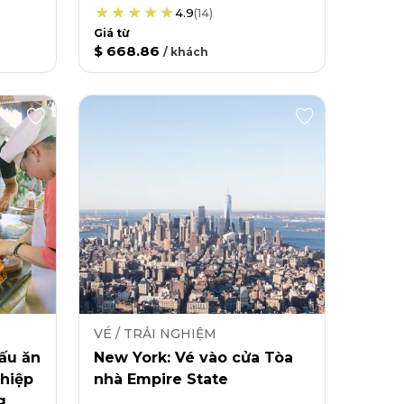
4.9
(
14
)
Giá từ
$ 668.86
/
khách
VÉ / TRẢI NGHIỆM
ấu ăn
New York: Vé vào cửa Tòa
hiệp
nhà Empire State
g