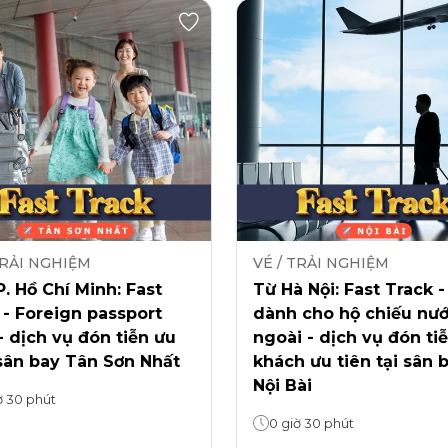
TRẢI NGHIỆM
VÉ / TRẢI NGHIỆM
. Hồ Chí Minh: Fast
Từ Hà Nội: Fast Track -
 - Foreign passport
dành cho hộ chiếu nư
- dịch vụ đón tiễn ưu
ngoài - dịch vụ đón ti
sân bay Tân Sơn Nhất
khách ưu tiên tại sân 
Nội Bài
ờ 30 phút
0 giờ 30 phút