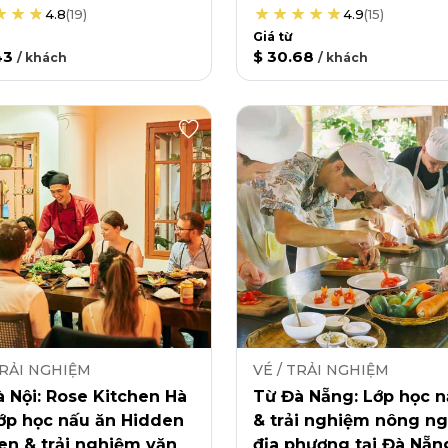
4.8
(
19
)
4.9
(
15
)
Giá từ
43
$ 30.68
/
khách
/
khách
TRẢI NGHIỆM
VÉ / TRẢI NGHIỆM
 Nội: Rose Kitchen Hà
Từ Đà Nẵng: Lớp học n
lớp học nấu ăn Hidden
& trải nghiệm nông ng
en & trải nghiệm văn
địa phương tại Đà Nẵn