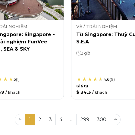
TRẢI NGHIỆM
VÉ / TRẢI NGHIỆM
ngapore: Singapore -
Từ Singapore: Thuỷ C
rải nghiệm FunVee
S.E.A
, SEA & SKY
2 giờ
ờ
5
(
1
)
4.6
(
9
)
Giá từ
49
$ 34.3
/
khách
/
khách
1
2
3
4
...
299
300