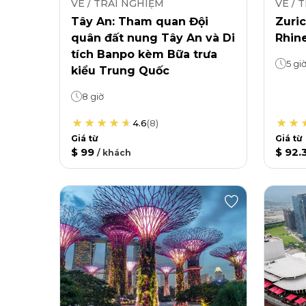
VÉ / TRẢI NGHIỆM
VÉ / 
Tây An: Tham quan Đội
Zuri
quân đất nung Tây An và Di
Rhin
tích Banpo kèm Bữa trưa
5 gi
kiểu Trung Quốc
8 giờ
4.6
(
8
)
Giá từ
Giá từ
$ 99
$ 92.
/
khách