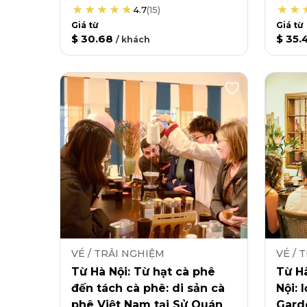
4.7
(
15
)
Giá từ
Giá từ
$ 30.68
$ 35.
/
khách
VÉ / TRẢI NGHIỆM
VÉ / 
Từ Hà Nội: Từ hạt cà phê
Từ Hà
đến tách cà phê: di sản cà
Nội: 
phê Việt Nam tại Sử Quán
Gard