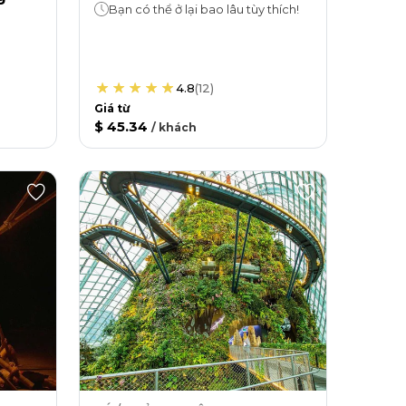
Bạn có thể ở lại bao lâu tùy thích!
4.8
(
12
)
Giá từ
$ 45.34
/
khách