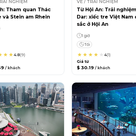
TRẢI NGHIỆM
VÉ / TRẢI NGHIỆM
ch: Tham quan Thác
Từ Hội An: Trải nghiệ
e và Stein am Rhein
Dar: xiếc tre Việt Nam
sắc ở Hội An
ờ
1 giờ
Tối
4.8
(
9
)
4
(
1
)
Giá từ
39
$ 30.19
/
khách
/
khách