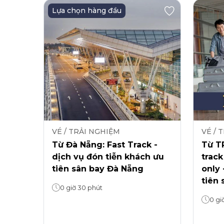
Lựa chọn hàng đầu
VÉ / TRẢI NGHIỆM
VÉ / 
Từ Đà Nẵng: Fast Track -
Từ TP
dịch vụ đón tiễn khách ưu
track
tiên sân bay Đà Nẵng
only 
tiên 
0 giờ 30 phút
0 gi