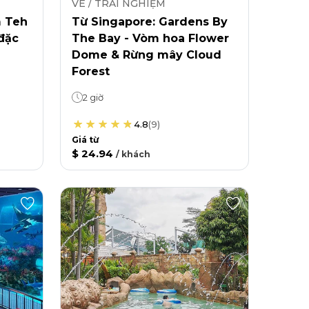
VÉ / TRẢI NGHIỆM
m Teh
Từ Singapore: Gardens By
 đặc
The Bay - Vòm hoa Flower
Dome & Rừng mây Cloud
Forest
2 giờ
4.8
(
9
)
Giá từ
$ 24.94
/
khách