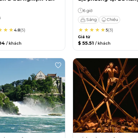
6 giờ
ờ
Sáng
Chiều
4.8
(
5
)
5
(
3
)
Giá từ
04
$ 55.51
/
khách
/
khách