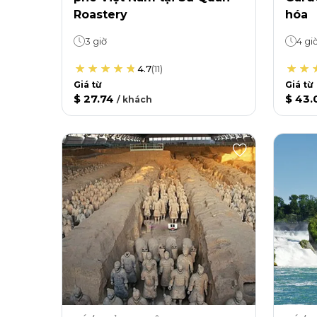
Roastery
hóa
3 giờ
4 gi
4.7
(
11
)
Giá từ
Giá từ
$ 27.74
$ 43.
/
khách