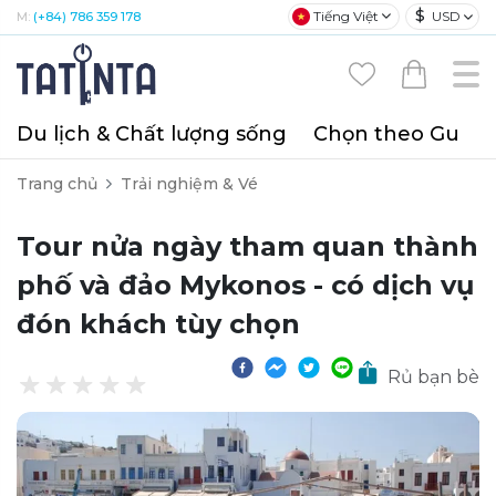
$
Tiếng Việt
USD
M:
(+84) 786 359 178
Du lịch & Chất lượng sống
Chọn theo Gu
T
Trang chủ
Trải nghiệm & Vé
Tour nửa ngày tham quan thành
phố và đảo Mykonos - có dịch vụ
đón khách tùy chọn
Rủ bạn bè