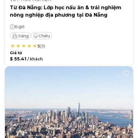
Từ Đà Nẵng: Lớp học nấu ăn & trải nghiệm
nông nghiệp địa phương tại Đà Nẵng
6 giờ
Sáng
Chiều
5
(
3
)
Giá từ
$ 55.41
/
khách