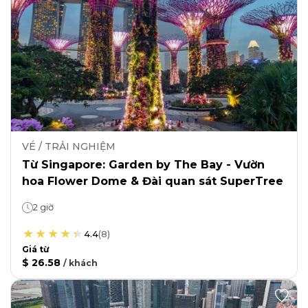
VÉ / TRẢI NGHIỆM
Từ Singapore: Garden by The Bay - Vườn
hoa Flower Dome & Đài quan sát SuperTree
2 giờ
4.4
(
8
)
Giá từ
$ 26.58
/
khách