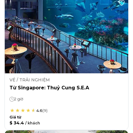
VÉ / TRẢI NGHIỆM
Từ Singapore: Thuỷ Cung S.E.A
2 giờ
4.6
(
9
)
Giá từ
$ 34.4
/
khách