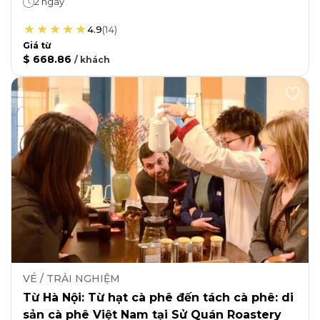
2 ngày
4.9
(
14
)
Giá từ
$ 668.86
/
khách
VÉ / TRẢI NGHIỆM
Từ Hà Nội: Từ hạt cà phê đến tách cà phê: di
sản cà phê Việt Nam tại Sử Quán Roastery