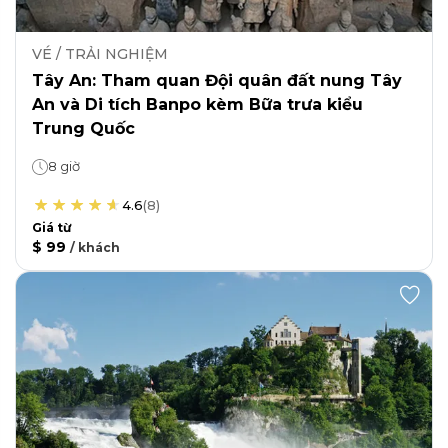
VÉ / TRẢI NGHIỆM
Tây An: Tham quan Đội quân đất nung Tây
An và Di tích Banpo kèm Bữa trưa kiểu
Trung Quốc
8 giờ
4.6
(
8
)
Giá từ
$ 99
/
khách