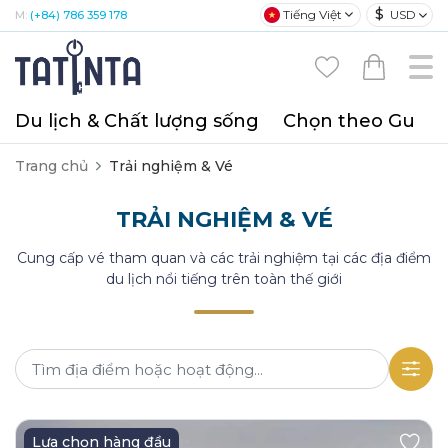
$
Tiếng Việt
USD
M:
(+84) 786 359 178
Du lịch & Chất lượng sống
Chọn theo Gu
T
Trang chủ
Trải nghiệm & Vé
TRẢI NGHIỆM & VÉ
Cung cấp vé tham quan và các trải nghiệm tại các địa điểm
du lịch nổi tiếng trên toàn thế giới
Lựa chọn hàng đầu