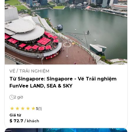
VÉ / TRẢI NGHIỆM
Từ Singapore: Singapore - Vé Trải nghiệm
FunVee LAND, SEA & SKY
2 giờ
5
(
1
)
Giá từ
$ 72.7
/
khách