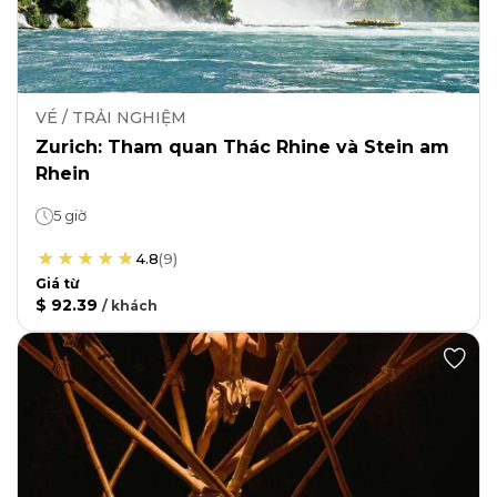
VÉ / TRẢI NGHIỆM
Zurich: Tham quan Thác Rhine và Stein am
Rhein
5 giờ
4.8
(
9
)
Giá từ
$ 92.39
/
khách