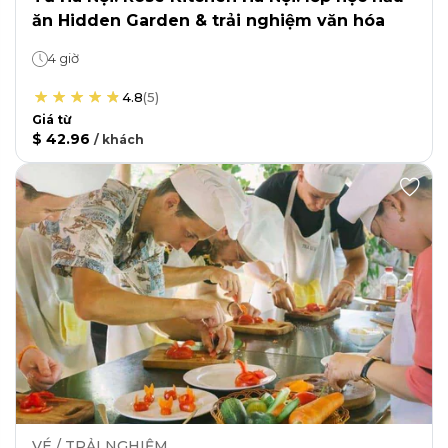
ăn Hidden Garden & trải nghiệm văn hóa
4 giờ
4.8
(
5
)
Giá từ
$ 42.96
/
khách
VÉ / TRẢI NGHIỆM