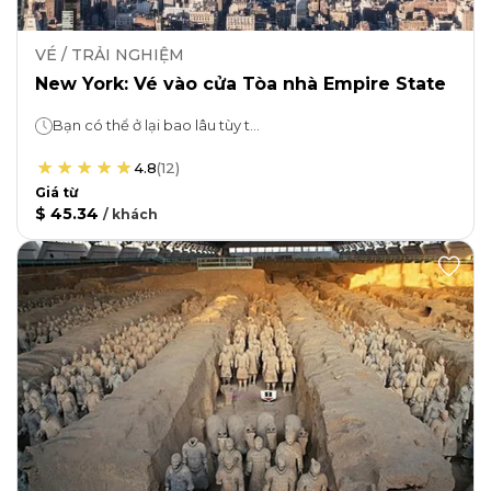
VÉ / TRẢI NGHIỆM
New York: Vé vào cửa Tòa nhà Empire State
Bạn có thể ở lại bao lâu tùy thích!
4.8
(
12
)
Giá từ
$ 45.34
/
khách