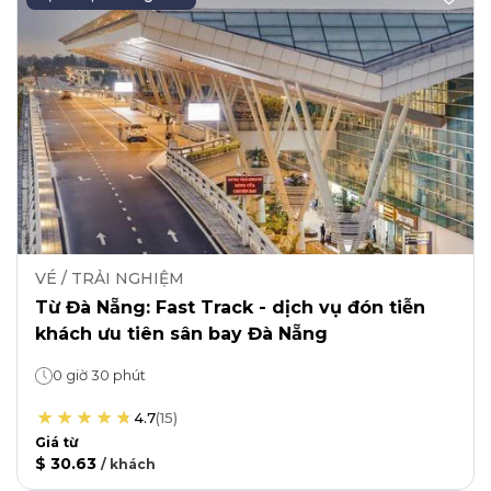
VÉ / TRẢI NGHIỆM
Từ Đà Nẵng: Fast Track - dịch vụ đón tiễn
khách ưu tiên sân bay Đà Nẵng
0 giờ 30 phút
4.7
(
15
)
Giá từ
$ 30.63
/
khách