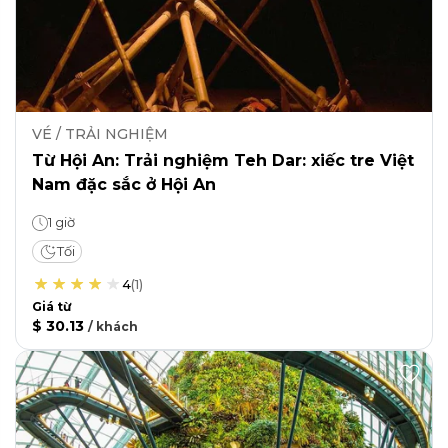
VÉ / TRẢI NGHIỆM
Từ Hội An: Trải nghiệm Teh Dar: xiếc tre Việt
Nam đặc sắc ở Hội An
1 giờ
Tối
4
(
1
)
Giá từ
$ 30.13
/
khách