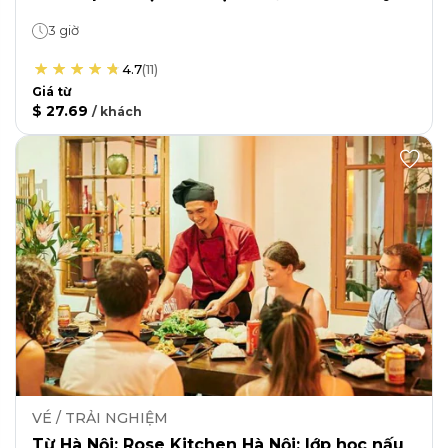
3 giờ
4.7
(
11
)
Giá từ
$ 27.69
/
khách
VÉ / TRẢI NGHIỆM
Từ Hà Nội: Rose Kitchen Hà Nội: lớp học nấu