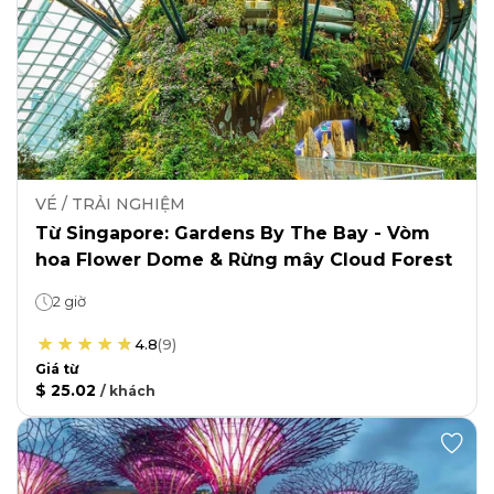
VÉ / TRẢI NGHIỆM
Từ Singapore: Gardens By The Bay - Vòm
hoa Flower Dome & Rừng mây Cloud Forest
2 giờ
4.8
(
9
)
Giá từ
$ 25.02
/
khách