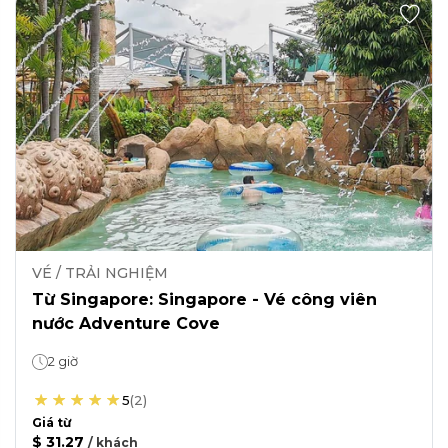
VÉ / TRẢI NGHIỆM
Từ Singapore: Singapore - Vé công viên
nước Adventure Cove
2 giờ
5
(
2
)
Giá từ
$ 31.27
/
khách