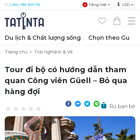
$
Tiếng Việt
USD
M:
(+84) 786 359 178
Du lịch & Chất lượng sống
Chọn theo Gu
T
Trang chủ
Trải nghiệm & Vé
Tour đi bộ có hướng dẫn tham
quan Công viên Güell – Bỏ qua
hàng đợi
Rủ bạn bè