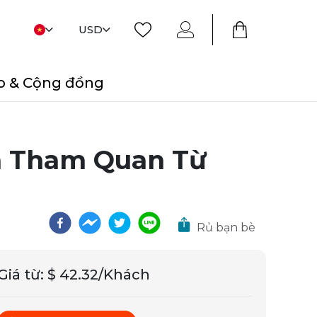
USD
o & Cộng đồng
à Tham Quan Từ
Rủ bạn bè
Giá từ
:
$ 42.32/Khách