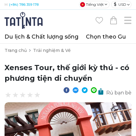
$
Tiếng Việt
USD
M:
(+84) 786 359 178
Du lịch & Chất lượng sống
Chọn theo Gu
T
Trang chủ
Trải nghiệm & Vé
Xenses Tour, thế giới kỳ thú - có
phương tiện di chuyển
Rủ bạn bè