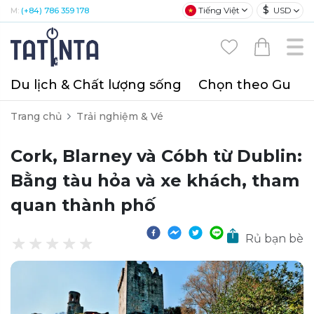
$
Tiếng Việt
USD
M:
(+84) 786 359 178
Du lịch & Chất lượng sống
Chọn theo Gu
T
Trang chủ
Trải nghiệm & Vé
Cork, Blarney và Cóbh từ Dublin:
Bằng tàu hỏa và xe khách, tham
quan thành phố
Rủ bạn bè