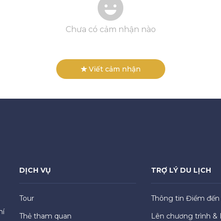
Chưa có cảm nhận nào
Viết cảm nhận
DỊCH VỤ
TRỢ LÝ DU LỊCH
Tour
Thông tin Điểm đến
hí
Thẻ tham quan
Lên chương trình & 