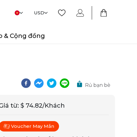
USD
o & Cộng đồng
Rủ bạn bè
Giá từ
:
$ 74.82/Khách
Voucher May Mắn