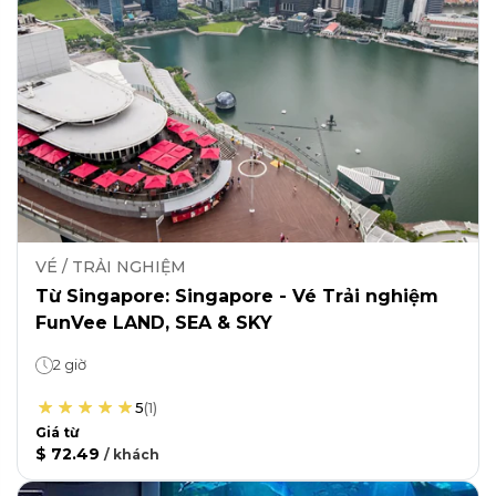
VÉ / TRẢI NGHIỆM
Từ Singapore: Singapore - Vé Trải nghiệm
FunVee LAND, SEA & SKY
2 giờ
5
(
1
)
Giá từ
$ 72.49
/
khách