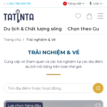
$
Tiếng Việt
USD
M:
(+84) 786 359 178
Du lịch & Chất lượng sống
Chọn theo Gu
T
Trang chủ
Trải nghiệm & Vé
TRẢI NGHIỆM & VÉ
Cung cấp vé tham quan và các trải nghiệm tại các địa điểm
du lịch nổi tiếng trên toàn thế giới
Lựa chọn hàng đầu