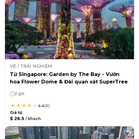
VÉ / TRẢI NGHIỆM
Từ Singapore: Garden by The Bay - Vườn
hoa Flower Dome & Đài quan sát SuperTree
2 giờ
4.4
(
8
)
Giá từ
$ 26.5
/
khách