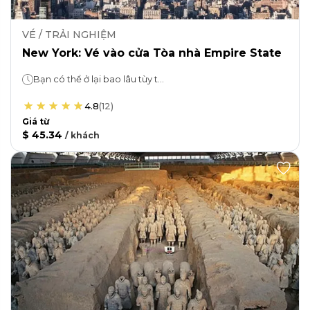
VÉ / TRẢI NGHIỆM
New York: Vé vào cửa Tòa nhà Empire State
Bạn có thể ở lại bao lâu tùy thích!
4.8
(
12
)
Giá từ
$ 45.34
/
khách