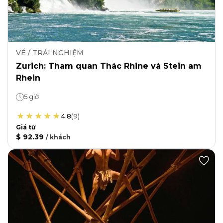
VÉ / TRẢI NGHIỆM
Zurich: Tham quan Thác Rhine và Stein am
Rhein
5 giờ
4.8
(
9
)
Giá từ
$ 92.39
/
khách