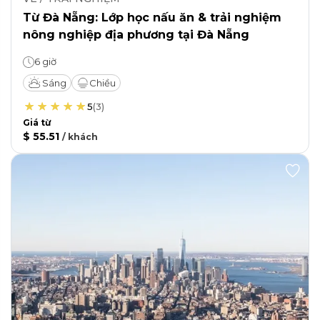
Từ Đà Nẵng: Lớp học nấu ăn & trải nghiệm
nông nghiệp địa phương tại Đà Nẵng
6 giờ
Sáng
Chiều
5
(
3
)
Giá từ
$ 55.51
/
khách