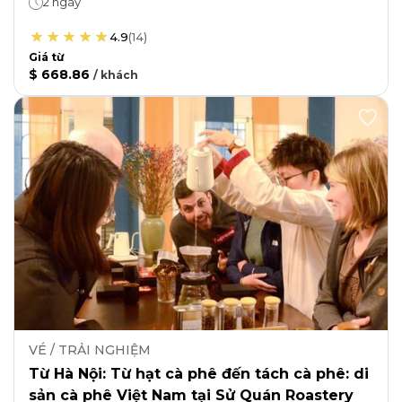
2 ngày
4.9
(
14
)
Giá từ
$ 668.86
/
khách
VÉ / TRẢI NGHIỆM
Từ Hà Nội: Từ hạt cà phê đến tách cà phê: di
sản cà phê Việt Nam tại Sử Quán Roastery