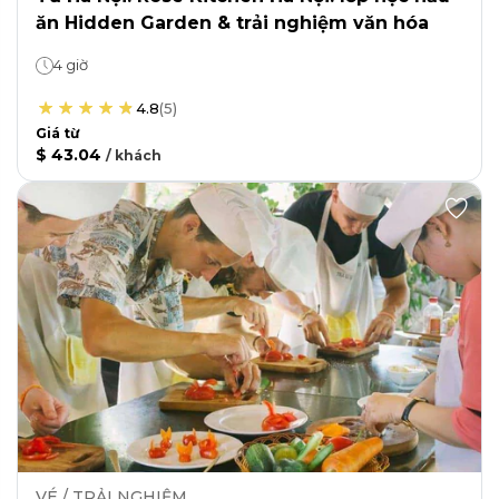
ăn Hidden Garden & trải nghiệm văn hóa
4 giờ
4.8
(
5
)
Giá từ
$ 43.04
/
khách
VÉ / TRẢI NGHIỆM