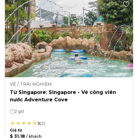
VÉ / TRẢI NGHIỆM
Từ Singapore: Singapore - Vé công viên
nước Adventure Cove
2 giờ
5
(
2
)
Giá từ
$ 31.18
/
khách