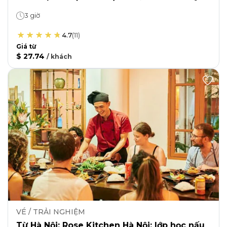
3 giờ
4.7
(
11
)
Giá từ
$ 27.74
/
khách
VÉ / TRẢI NGHIỆM
Từ Hà Nội: Rose Kitchen Hà Nội: lớp học nấu