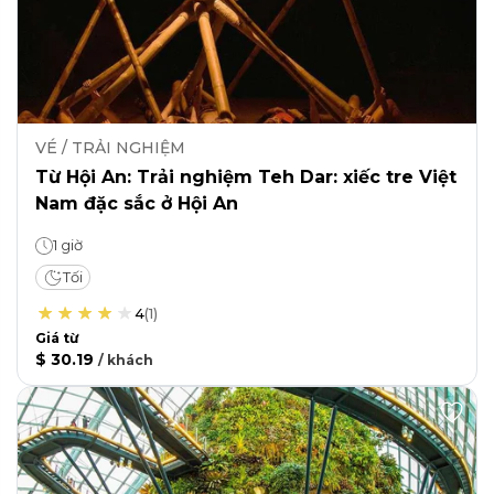
VÉ / TRẢI NGHIỆM
Từ Hội An: Trải nghiệm Teh Dar: xiếc tre Việt
Nam đặc sắc ở Hội An
1 giờ
Tối
4
(
1
)
Giá từ
$ 30.19
/
khách