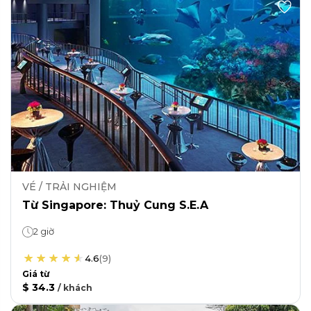
VÉ / TRẢI NGHIỆM
Từ Singapore: Thuỷ Cung S.E.A
2 giờ
4.6
(
9
)
Giá từ
$ 34.3
/
khách