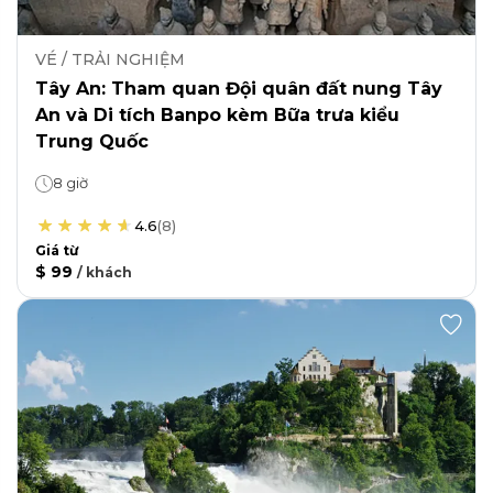
VÉ / TRẢI NGHIỆM
Tây An: Tham quan Đội quân đất nung Tây
An và Di tích Banpo kèm Bữa trưa kiểu
Trung Quốc
8 giờ
4.6
(
8
)
Giá từ
$ 99
/
khách