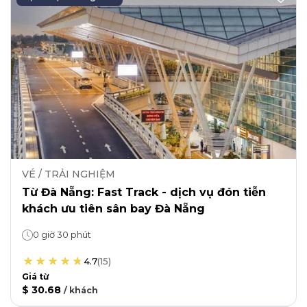
VÉ / TRẢI NGHIỆM
Từ Đà Nẵng: Fast Track - dịch vụ đón tiễn
khách ưu tiên sân bay Đà Nẵng
0 giờ 30 phút
4.7
(
15
)
Giá từ
$ 30.68
/
khách