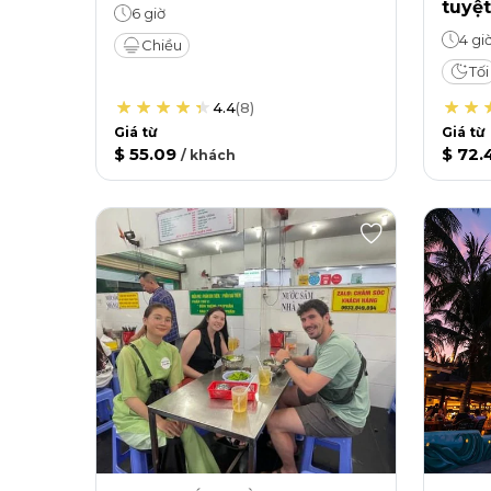
tuyệt
6 giờ
4 gi
Chiều
Tối
4.4
(
8
)
Giá từ
Giá từ
$ 55.09
$ 72.
/
khách