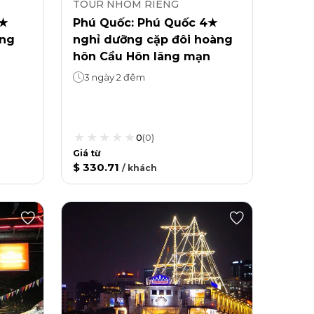
TOUR NHÓM RIÊNG
4★
Phú Quốc: Phú Quốc 4★
àng
nghỉ dưỡng cặp đôi hoàng
hôn Cầu Hôn lãng mạn
3 ngày 2 đêm
0
(
0
)
Giá từ
$ 330.71
/
khách