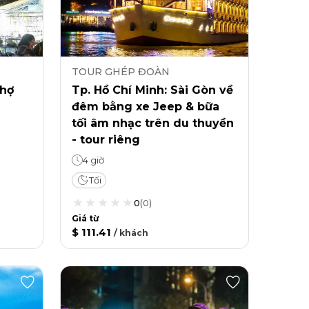
TOUR GHÉP ĐOÀN
chợ
Tp. Hồ Chí Minh: Sài Gòn về
đêm bằng xe Jeep & bữa
tối âm nhạc trên du thuyền
- tour riêng
4 giờ
Tối
0
(
0
)
Giá từ
$ 111.41
/
khách