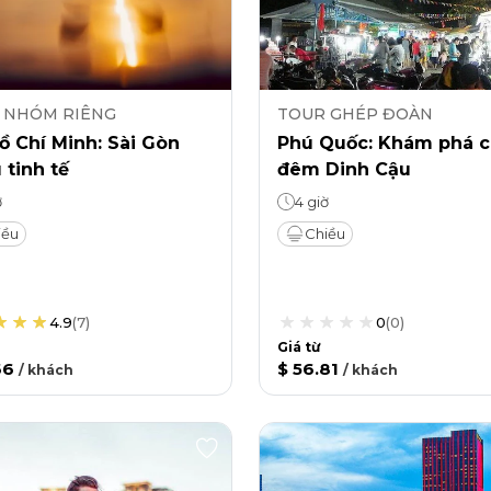
 NHÓM RIÊNG
TOUR GHÉP ĐOÀN
ồ Chí Minh: Sài Gòn
Phú Quốc: Khám phá 
 tinh tế
đêm Dinh Cậu
ờ
4 giờ
iều
Chiều
4.9
(
7
)
0
(
0
)
Giá từ
66
$ 56.81
/
khách
/
khách