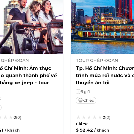
 GHÉP ĐOÀN
TOUR GHÉP ĐOÀN
ồ Chí Minh: Ẩm thực
Tp. Hồ Chí Minh: Chươ
ạo quanh thành phố về
trình múa rối nước và 
ằng xe jeep - tour
thuyền ăn tối
g
6 giờ
ờ
Chiều
0
(
0
)
0
(
0
)
Giá từ
41
$ 52.42
/
khách
/
khách