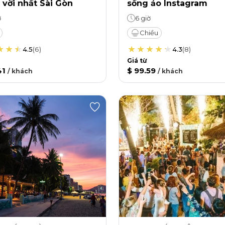
 vời nhất Sài Gòn
sống ảo Instagram
ờ
6 giờ
Chiều
4.5
(
6
)
4.3
(
8
)
Giá từ
41
$ 99.59
/
khách
/
khách