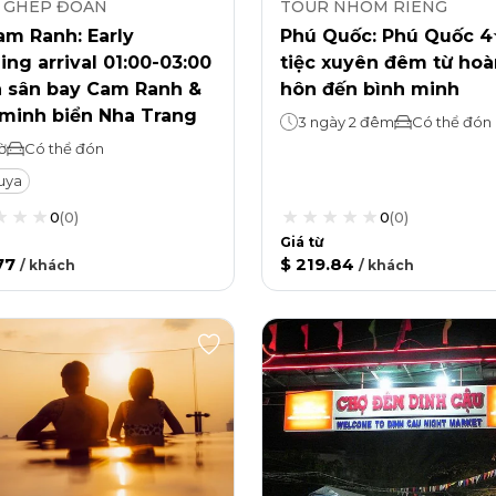
 GHÉP ĐOÀN
TOUR NHÓM RIÊNG
am Ranh: Early
Phú Quốc: Phú Quốc 
ng arrival 01:00-03:00
tiệc xuyên đêm từ ho
n sân bay Cam Ranh &
hôn đến bình minh
 minh biển Nha Trang
3 ngày 2 đêm
Có thể đón
ờ
Có thể đón
uya
0
(
0
)
0
(
0
)
Giá từ
77
$ 219.84
/
khách
/
khách