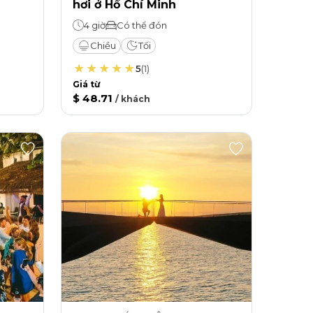
hơi ở Hồ Chí Minh
4 giờ
Có thể đón
Chiều
Tối
5
(
1
)
Giá từ
$ 48.71
/
khách