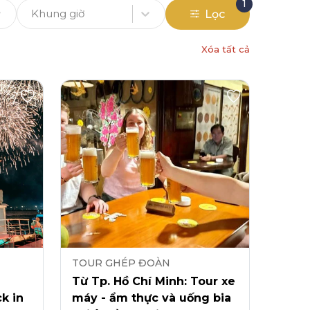
1
Khung giờ
Lọc
Xóa tất cả
TOUR GHÉP ĐOÀN
Từ Tp. Hồ Chí Minh: Tour xe
k in
máy - ẩm thực và uống bia