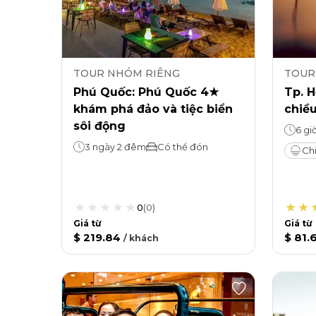
TOUR NHÓM RIÊNG
TOUR
Phú Quốc: Phú Quốc 4★
Tp. H
khám phá đảo và tiệc biển
chiều
sôi động
6 gi
3 ngày 2 đêm
Có thể đón
Ch
0
(
0
)
Giá từ
Giá từ
$ 219.84
$ 81.
/
khách