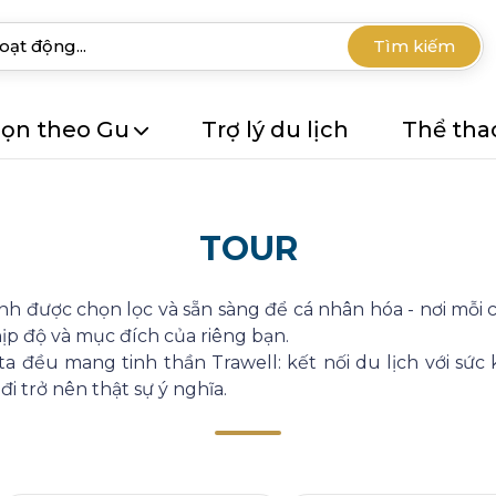
Tìm kiếm
ọn theo Gu
Trợ lý du lịch
Thể tha
TOUR
 được chọn lọc và sẵn sàng để cá nhân hóa - nơi mỗi 
ịp độ và mục đích của riêng bạn.
ta đều mang tinh thần Trawell: kết nối du lịch với sức k
i trở nên thật sự ý nghĩa.