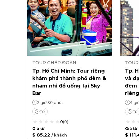
TOUR GHÉP ĐOÀN
TOUR
Tp. Hồ Chí Minh: Tour riêng
Tp. H
khám phá thành phố đêm &
và d
nhâm nhi đồ uống tại Sky
đêm b
Bar
riên
2 giờ 30 phút
4 gi
Tối
Tối
0
(
0
)
Giá từ
Giá từ
$ 85.22
$ 111.
/
khách