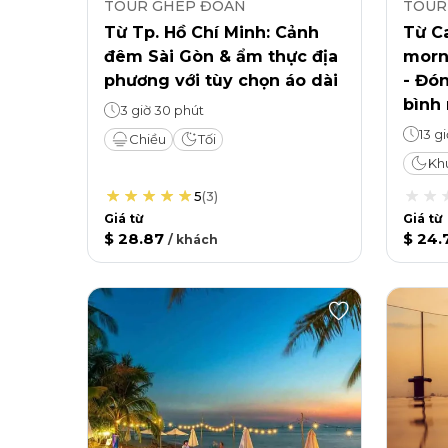
TOUR GHÉP ĐOÀN
TOUR
Từ Tp. Hồ Chí Minh: Cảnh
Từ C
đêm Sài Gòn & ẩm thực địa
morni
phương với tùy chọn áo dài
- Đó
bình
3 giờ 30 phút
13 gi
Chiều
Tối
Kh
5
(
3
)
Giá từ
Giá từ
$ 28.87
$ 24.
/
khách