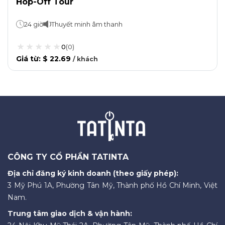
Hop-Off Tour
24 giờ
Thuyết minh âm thanh
0
(
0
)
Giá từ
:
$ 22.69
/
khách
CÔNG TY CỔ PHẦN TATINTA
Địa chỉ đăng ký kinh doanh (theo giấy phép):
3 Mỹ Phú 1A, Phường Tân Mỹ, Thành phố Hồ Chí Minh, Việt
Nam.
Trung tâm giao dịch & vận hành: