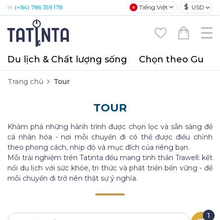
$
Tiếng Việt
USD
M:
(+84) 786 359 178
Du lịch & Chất lượng sống
Chọn theo Gu
T
Trang chủ
Tour
TOUR
Khám phá những hành trình được chọn lọc và sẵn sàng để
cá nhân hóa - nơi mỗi chuyến đi có thể được điều chỉnh
theo phong cách, nhịp độ và mục đích của riêng bạn.
Mỗi trải nghiệm trên Tatinta đều mang tinh thần Trawell: kết
nối du lịch với sức khỏe, tri thức và phát triển bền vững - để
mỗi chuyến đi trở nên thật sự ý nghĩa.
1