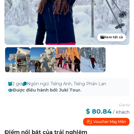
Xem tất cả
2 giờ
Ngôn ngữ
:
Tiếng Anh, Tiếng Phần Lan
Được điều hành bởi
:
Juki Tour.
Giá từ
$ 80.84
/
Khách
Voucher May Mắn
Điểm nổi bật của trải nghiệm