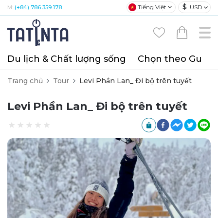
$
Tiếng Việt
USD
M:
(+84) 786 359 178
Du lịch & Chất lượng sống
Chọn theo Gu
T
Trang chủ
Tour
Levi Phần Lan_ Đi bộ trên tuyết
Levi Phần Lan_ Đi bộ trên tuyết