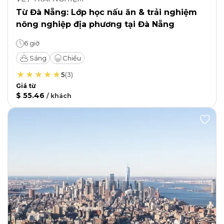
Từ Đà Nẵng: Lớp học nấu ăn & trải nghiệm
nông nghiệp địa phương tại Đà Nẵng
6 giờ
Sáng
Chiều
5
(
3
)
Giá từ
$ 55.46
/
khách