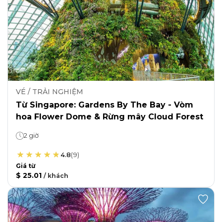
VÉ / TRẢI NGHIỆM
Từ Singapore: Gardens By The Bay - Vòm
hoa Flower Dome & Rừng mây Cloud Forest
2 giờ
4.8
(
9
)
Giá từ
$ 25.01
/
khách