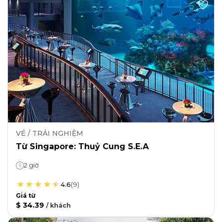
VÉ / TRẢI NGHIỆM
Từ Singapore: Thuỷ Cung S.E.A
2 giờ
4.6
(
9
)
Giá từ
$ 34.39
/
khách