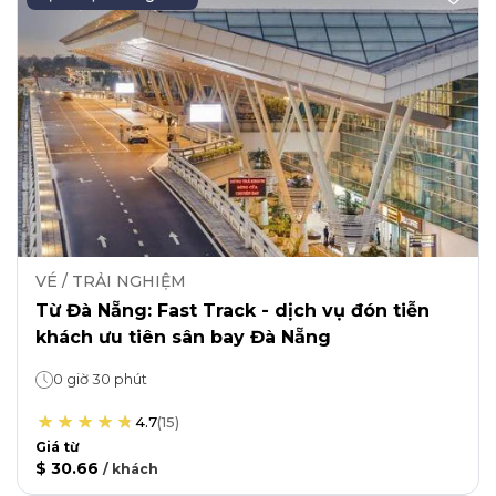
VÉ / TRẢI NGHIỆM
Từ Đà Nẵng: Fast Track - dịch vụ đón tiễn
khách ưu tiên sân bay Đà Nẵng
0 giờ 30 phút
4.7
(
15
)
Giá từ
$ 30.66
/
khách