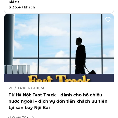
Giá từ
$ 35.4
/
khách
VÉ / TRẢI NGHIỆM
Từ Hà Nội: Fast Track - dành cho hộ chiếu
nước ngoài - dịch vụ đón tiễn khách ưu tiên
tại sân bay Nội Bài
0 giờ 30 phút