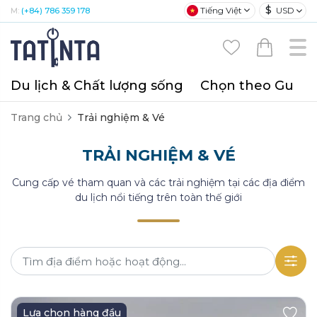
$
Tiếng Việt
USD
M:
(+84) 786 359 178
Du lịch & Chất lượng sống
Chọn theo Gu
T
Trang chủ
Trải nghiệm & Vé
TRẢI NGHIỆM & VÉ
Cung cấp vé tham quan và các trải nghiệm tại các địa điểm
du lịch nổi tiếng trên toàn thế giới
Lựa chọn hàng đầu