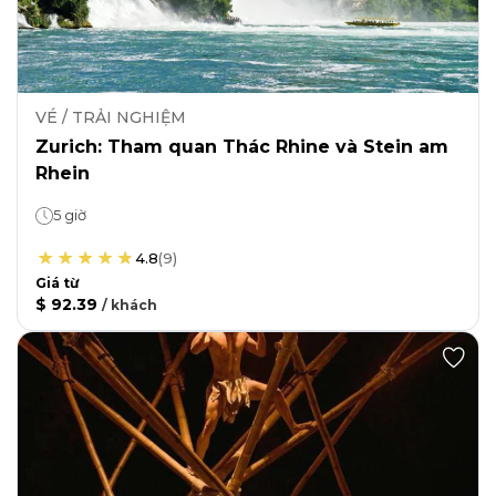
VÉ / TRẢI NGHIỆM
Zurich: Tham quan Thác Rhine và Stein am
Rhein
5 giờ
4.8
(
9
)
Giá từ
$ 92.39
/
khách