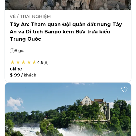
VÉ / TRẢI NGHIỆM
Tây An: Tham quan Đội quân đất nung Tây
An và Di tích Banpo kèm Bữa trưa kiểu
Trung Quốc
8 giờ
4.6
(
8
)
Giá từ
$ 99
/
khách