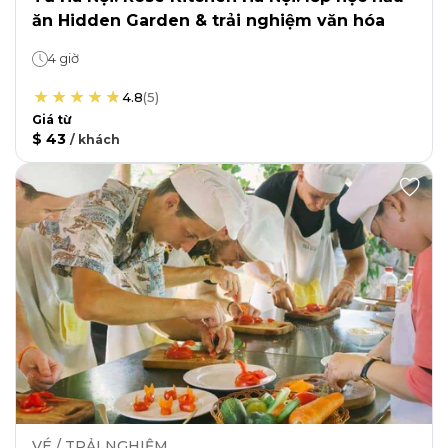
ăn Hidden Garden & trải nghiệm văn hóa
4 giờ
4.8
(
5
)
Giá từ
$ 43
/
khách
VÉ / TRẢI NGHIỆM