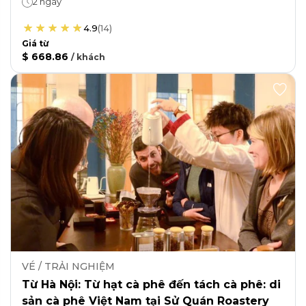
2 ngày
4.9
(
14
)
Giá từ
$ 668.86
/
khách
VÉ / TRẢI NGHIỆM
Từ Hà Nội: Từ hạt cà phê đến tách cà phê: di
sản cà phê Việt Nam tại Sử Quán Roastery