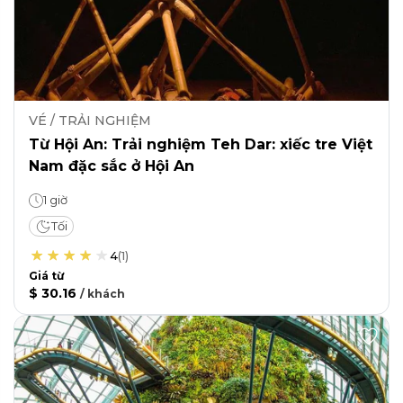
VÉ / TRẢI NGHIỆM
Từ Hội An: Trải nghiệm Teh Dar: xiếc tre Việt
Nam đặc sắc ở Hội An
1 giờ
Tối
4
(
1
)
Giá từ
$ 30.16
/
khách