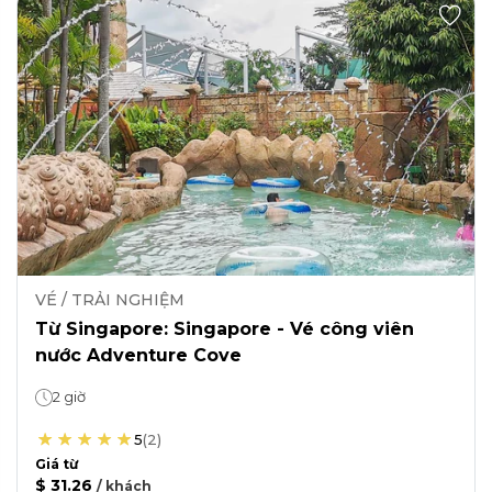
VÉ / TRẢI NGHIỆM
Từ Singapore: Singapore - Vé công viên
nước Adventure Cove
2 giờ
5
(
2
)
Giá từ
$ 31.26
/
khách