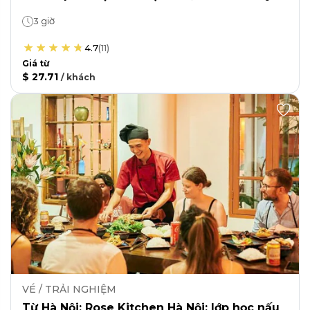
3 giờ
4.7
(
11
)
Giá từ
$ 27.71
/
khách
VÉ / TRẢI NGHIỆM
Từ Hà Nội: Rose Kitchen Hà Nội: lớp học nấu