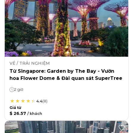
VÉ / TRẢI NGHIỆM
Từ Singapore: Garden by The Bay - Vườn
hoa Flower Dome & Đài quan sát SuperTree
2 giờ
4.4
(
8
)
Giá từ
$ 26.57
/
khách