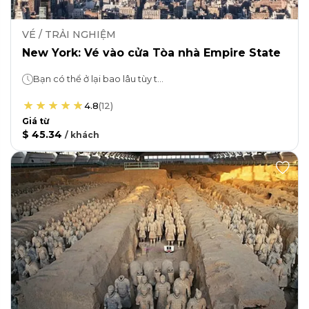
VÉ / TRẢI NGHIỆM
New York: Vé vào cửa Tòa nhà Empire State
Bạn có thể ở lại bao lâu tùy thích!
4.8
(
12
)
Giá từ
$ 45.34
/
khách