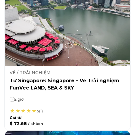
VÉ / TRẢI NGHIỆM
Từ Singapore: Singapore - Vé Trải nghiệm
FunVee LAND, SEA & SKY
2 giờ
5
(
1
)
Giá từ
$ 72.68
/
khách