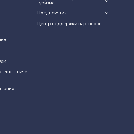
туризма
Предприятия
.
Центр поддержки партнеров
дке
зам
утешествиям
инение