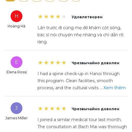
H
Удовлетворен
Hoàng Hà
Lần trước đi cùng mẹ để khám cột sống,
bác sĩ nói chuyện nhẹ nhàng và chỉ dẫn rõ
ràng.
E
Чрезвычайно доволен
Elena Rossi
I had a spine check-up in Hanoi through
this program. Clean facilities, smooth
process, and the cultural visits
...
Xem thêm
J
Чрезвычайно доволен
James Miller
I joined a similar medical tour last month.
The consultation at Bach Mai was thorough