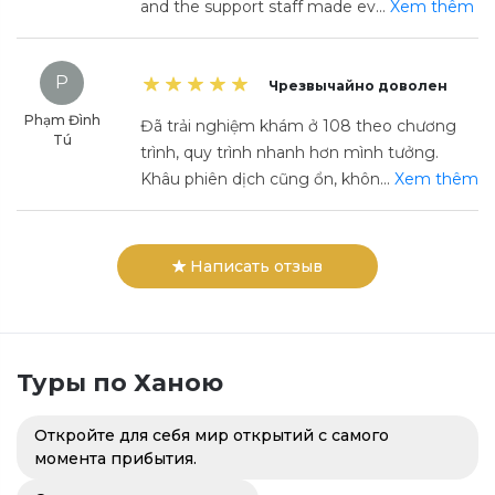
and the support staff made ev
...
Xem thêm
P
Чрезвычайно доволен
Phạm Đình
Đã trải nghiệm khám ở 108 theo chương
Tú
trình, quy trình nhanh hơn mình tưởng.
Khâu phiên dịch cũng ổn, khôn
...
Xem thêm
Написать отзыв
Туры по
Ханою
Откройте для себя мир открытий с самого
момента прибытия.