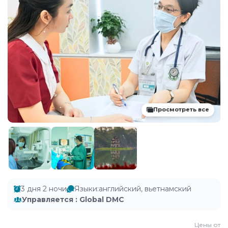
Просмотреть все
3 дня 2 ночи
Языки
:
английский, вьетнамский
Управляется
:
Global DMC
Цены от