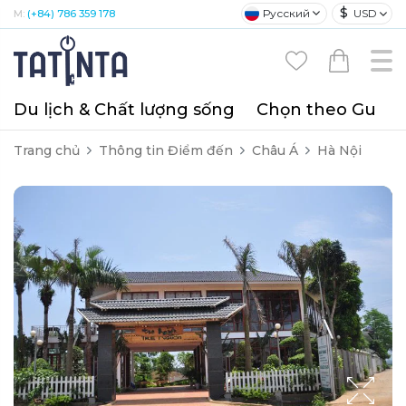
$
Русский
USD
M:
(+84) 786 359 178
Du lịch & Chất lượng sống
Chọn theo Gu
T
Trang chủ
Thông tin Điểm đến
Châu Á
Hà Nội