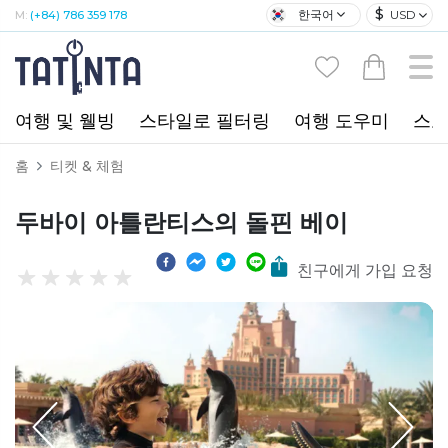
$
한국어
USD
M:
(+84) 786 359 178
여행 및 웰빙
스타일로 필터링
여행 도우미
스포
홈
티켓 & 체험
두바이 아틀란티스의 돌핀 베이
친구에게 가입 요청