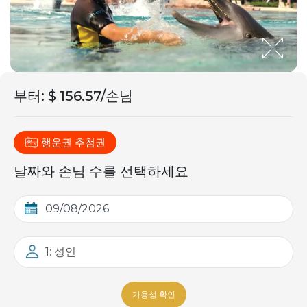
부터
:
$ 156.57/손님
행운권 추첨권
날짜와 손님 수를 선택하세요
1: 성인
가용성 확인