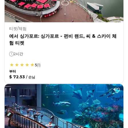
티켓/체험
에서 싱가포르: 싱가포르 - 펀비 랜드, 씨 & 스카이 체
험 티켓
2시간
5
(
1
)
부터
$ 72.53
/
손님