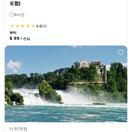
포함)
8시간
4.6
(
8
)
부터
$ 99
/
손님
티켓/체험