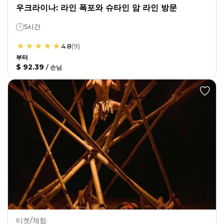
우크라이나: 라인 폭포와 슈타인 암 라인 방문
5시간
4.8
(
9
)
부터
$ 92.39
/
손님
티켓/체험