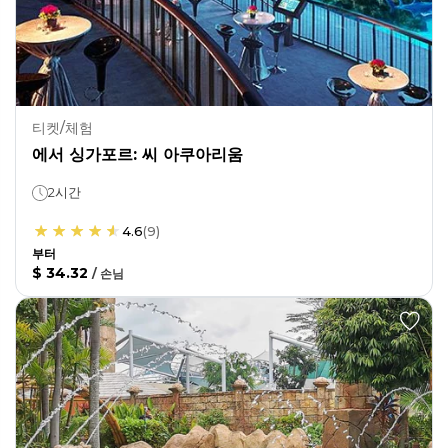
티켓/체험
에서 싱가포르: 씨 아쿠아리움
2시간
4.6
(
9
)
부터
$ 34.32
/
손님