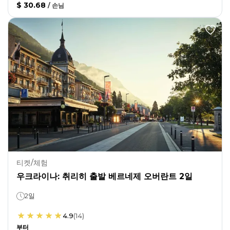
$ 30.68
/
손님
티켓/체험
우크라이나: 취리히 출발 베르네제 오버란트 2일
2일
4.9
(
14
)
부터