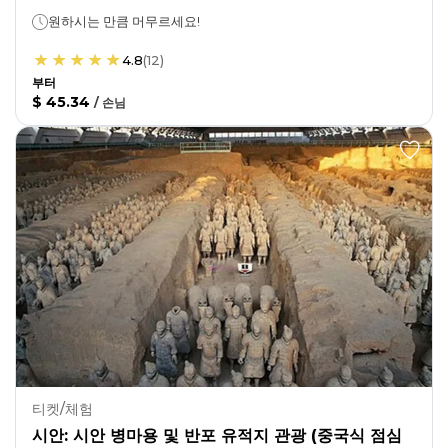
원하시는 만큼 머무르세요!
4.8
(
12
)
부터
$ 45.34
/
손님
티켓/체험
시안: 시안 병마용 및 반포 유적지 관광 (중국식 점심