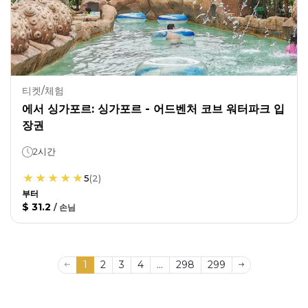
티켓/체험
에서 싱가포르: 싱가포르 - 어드벤처 코브 워터파크 입
장권
2시간
5
(
2
)
부터
$ 31.2
/
손님
1
2
3
4
...
298
299