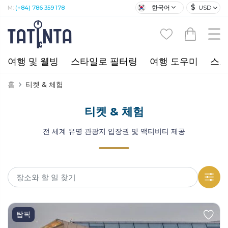
$
한국어
USD
M:
(+84) 786 359 178
여행 및 웰빙
스타일로 필터링
여행 도우미
스포
홈
티켓 & 체험
티켓 & 체험
전 세계 유명 관광지 입장권 및 액티비티 제공
탑픽