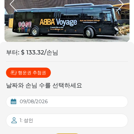
부터
:
$ 133.32/손님
행운권 추첨권
날짜와 손님 수를 선택하세요
1: 성인