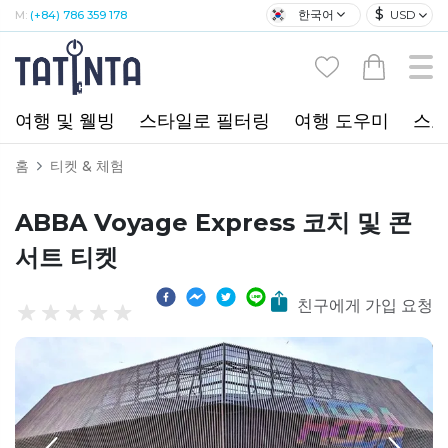
$
한국어
USD
M:
(+84) 786 359 178
여행 및 웰빙
스타일로 필터링
여행 도우미
스포
홈
티켓 & 체험
ABBA Voyage Express 코치 및 콘
서트 티켓
친구에게 가입 요청