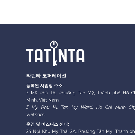
타틴타 코퍼레이션
등록된 사업장 주소:
3 Mỹ Phú 1A, Phường Tân Mỹ, Thành phố Hồ C
Minh, Việt Nam.
3 My Phu 1A, Tan My Ward, Ho Chi Minh Cit
Vietnam.
운영 및 비즈니스 센터:
24 Nội Khu Mỹ Thái 2A, Phường Tân Mỹ, Thành p