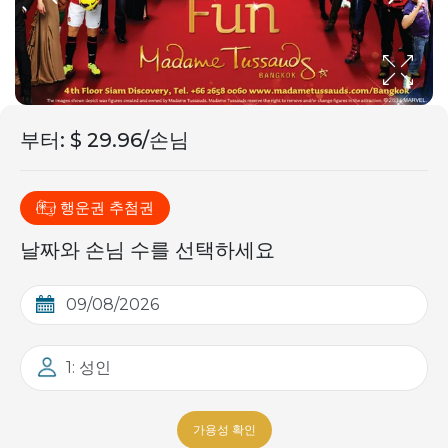
부터
:
$ 29.96/손님
행운권 추첨권
날짜와 손님 수를 선택하세요
1: 성인
가용성 확인