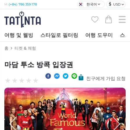
$
한국어
USD
M:
(+84) 786 359 178
여행 및 웰빙
스타일로 필터링
여행 도우미
스포
홈
티켓 & 체험
마담 투소 방콕 입장권
친구에게 가입 요청