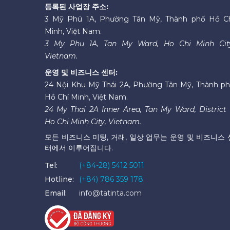
등록된 사업장 주소:
3 Mỹ Phú 1A, Phường Tân Mỹ, Thành phố Hồ C
Minh, Việt Nam.
3 My Phu 1A, Tan My Ward, Ho Chi Minh Cit
Vietnam.
운영 및 비즈니스 센터:
24 Nội Khu Mỹ Thái 2A, Phường Tân Mỹ, Thành p
Hồ Chí Minh, Việt Nam.
24 My Thai 2A Inner Area, Tan My Ward, District 
Ho Chi Minh City, Vietnam.
모든 비즈니스 미팅, 거래, 일상 업무는 운영 및 비즈니스 
터에서 이루어집니다.
Tel:
(+84-28) 5412 5011
Hotline:
(+84) 786 359 178
Email:
info@tatinta.com