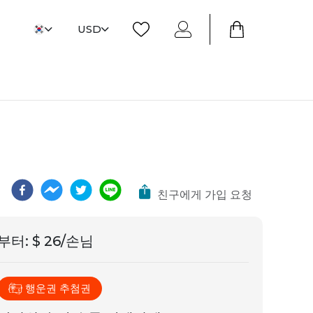
USD
친구에게 가입 요청
부터
:
$ 26/손님
행운권 추첨권