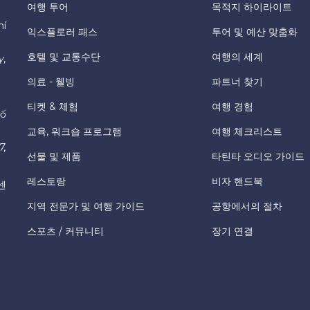
여행 투어
목적지 하이라이트
hí
익스플로러 패스
투어 및 예산 맞춤화
호텔 및 교통수단
여행의 세계
y,
의료 - 웰빙
파트너 찾기
티켓 & 체험
여행 경험
hố
교육, 워크숍 프로그램
여행 체크리스트
7,
선물 및 제품
타틴타 오디오 가이드
레스토랑
비자 핸드북
센
지역 전문가 및 여행 가이드
공항에서의 절차
스포츠 / 커뮤니티
장기 연결