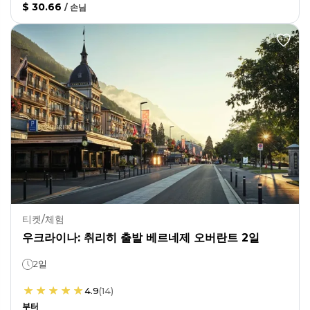
$ 30.66
/
손님
티켓/체험
우크라이나: 취리히 출발 베르네제 오버란트 2일
2일
4.9
(
14
)
부터