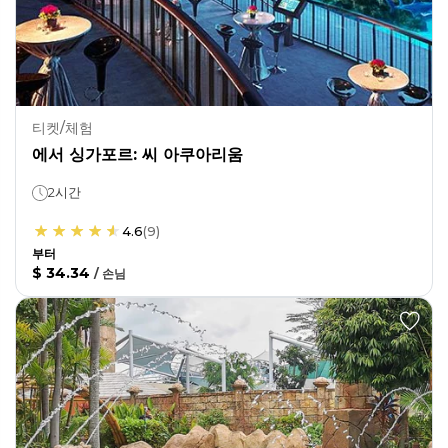
티켓/체험
에서 싱가포르: 씨 아쿠아리움
2시간
4.6
(
9
)
부터
$ 34.34
/
손님