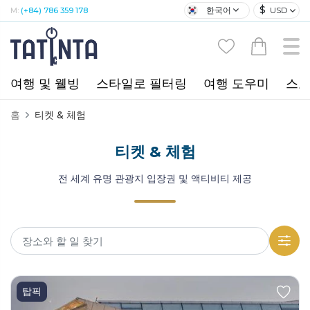
$
한국어
USD
M:
(+84) 786 359 178
여행 및 웰빙
스타일로 필터링
여행 도우미
스포
홈
티켓 & 체험
티켓 & 체험
전 세계 유명 관광지 입장권 및 액티비티 제공
탑픽