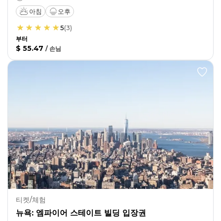
아침
오후
5
(
3
)
부터
$ 55.47
/
손님
티켓/체험
뉴욕: 엠파이어 스테이트 빌딩 입장권