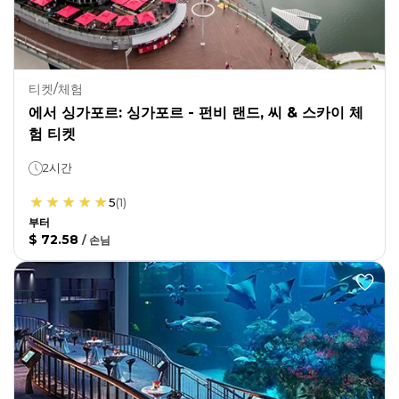
티켓/체험
에서 싱가포르: 싱가포르 - 펀비 랜드, 씨 & 스카이 체
험 티켓
2시간
5
(
1
)
부터
$ 72.58
/
손님