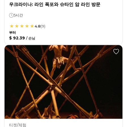
우크라이나: 라인 폭포와 슈타인 암 라인 방문
5시간
4.8
(
9
)
부터
$ 92.39
/
손님
티켓/체험