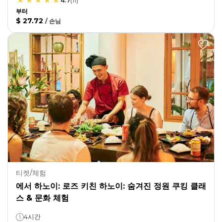
4.7
(
11
)
부터
$ 27.72
/
손님
티켓/체험
에서 하노이: 로즈 키친 하노이: 숨겨진 정원 쿠킹 클래
스 & 문화 체험
4시간