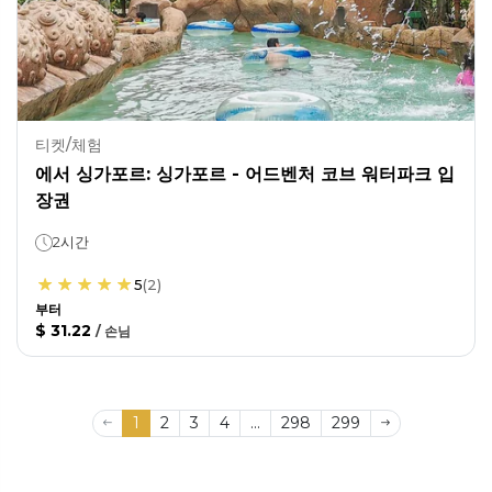
티켓/체험
에서 싱가포르: 싱가포르 - 어드벤처 코브 워터파크 입
장권
2시간
5
(
2
)
부터
$ 31.22
/
손님
1
2
3
4
...
298
299