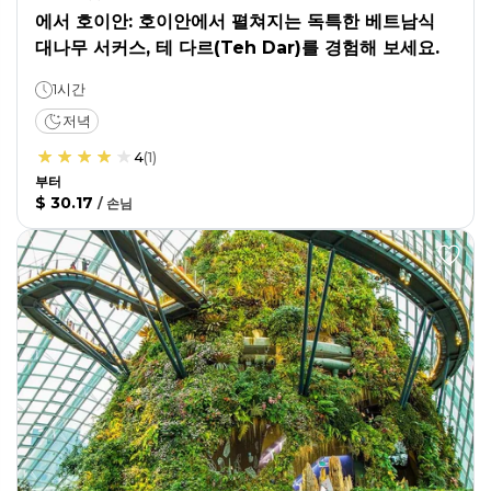
에서 호이안: 호이안에서 펼쳐지는 독특한 베트남식
대나무 서커스, 테 다르(Teh Dar)를 경험해 보세요.
1시간
저녁
4
(
1
)
부터
$ 30.17
/
손님