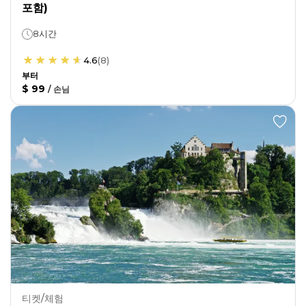
포함)
8시간
4.6
(
8
)
부터
$ 99
/
손님
티켓/체험