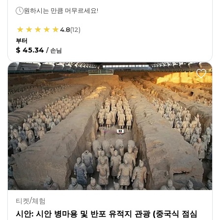
원하시는 만큼 머무르세요!
4.8
(
12
)
부터
$ 45.34
/
손님
티켓/체험
시안: 시안 병마용 및 반포 유적지 관광 (중국식 점심