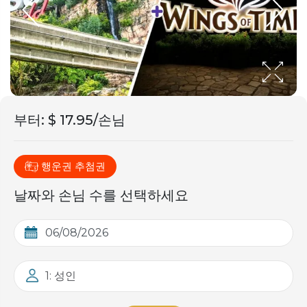
부터
:
$ 17.95/손님
행운권 추첨권
날짜와 손님 수를 선택하세요
1: 성인