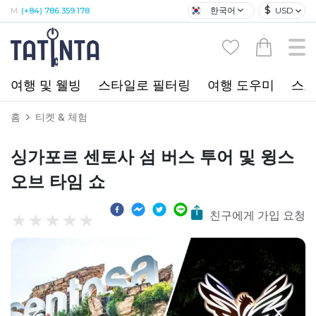
$
한국어
USD
M:
(+84) 786 359 178
여행 및 웰빙
스타일로 필터링
여행 도우미
스포
홈
티켓 & 체험
싱가포르 센토사 섬 버스 투어 및 윙스
오브 타임 쇼
친구에게 가입 요청