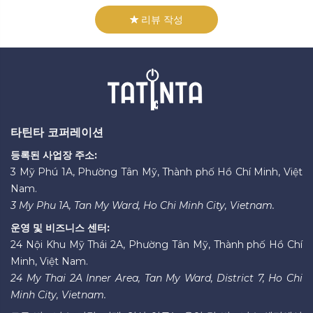
리뷰 작성
타틴타 코퍼레이션
등록된 사업장 주소:
3 Mỹ Phú 1A, Phường Tân Mỹ, Thành phố Hồ Chí Minh, Việt
Nam.
3 My Phu 1A, Tan My Ward, Ho Chi Minh City, Vietnam.
운영 및 비즈니스 센터:
24 Nội Khu Mỹ Thái 2A, Phường Tân Mỹ, Thành phố Hồ Chí
Minh, Việt Nam.
24 My Thai 2A Inner Area, Tan My Ward, District 7, Ho Chi
Minh City, Vietnam.