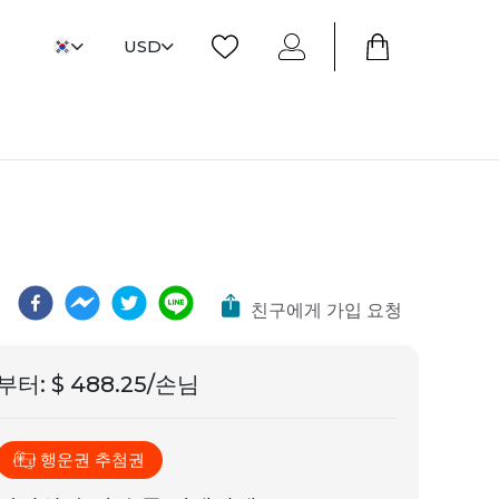
USD
친구에게 가입 요청
부터
:
$ 488.25/손님
행운권 추첨권