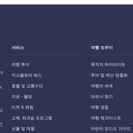
서비스
여행 도우미
여행 투어
목적지 하이라이트
hí
익스플로러 패스
투어 및 예산 맞춤화
호텔 및 교통수단
여행의 세계
y,
의료 - 웰빙
파트너 찾기
티켓 & 체험
여행 경험
hố
교육, 워크숍 프로그램
여행 체크리스트
7,
선물 및 제품
타틴타 오디오 가이드