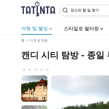
여행 및 웰빙
스타일로 필터링
홈
티켓 & 체험
캔디 시티 탐방 - 종일