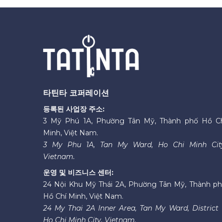
타틴타 코퍼레이션
등록된 사업장 주소:
3 Mỹ Phú 1A, Phường Tân Mỹ, Thành phố Hồ C
Minh, Việt Nam.
3 My Phu 1A, Tan My Ward, Ho Chi Minh Cit
Vietnam.
운영 및 비즈니스 센터:
24 Nội Khu Mỹ Thái 2A, Phường Tân Mỹ, Thành p
Hồ Chí Minh, Việt Nam.
24 My Thai 2A Inner Area, Tan My Ward, District 
Ho Chi Minh City, Vietnam.