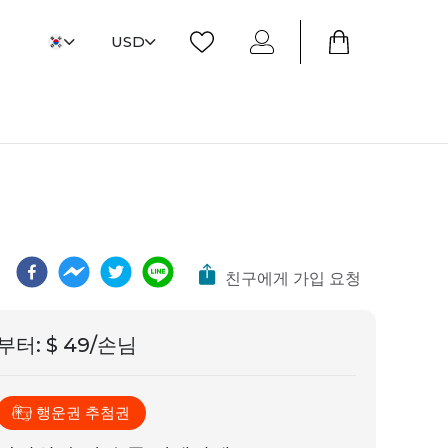
USD
친구에게 가입 요청
부터
:
$ 49/손님
행운권 추첨권