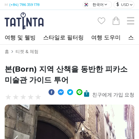
$
한국어
USD
M:
(+84) 786 359 178
여행 및 웰빙
스타일로 필터링
여행 도우미
스포
홈
티켓 & 체험
본(Born) 지역 산책을 동반한 피카소
미술관 가이드 투어
친구에게 가입 요청