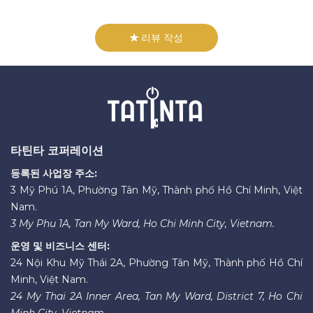
리뷰 작성
타틴타 코퍼레이션
등록된 사업장 주소:
3 Mỹ Phú 1A, Phường Tân Mỹ, Thành phố Hồ Chí Minh, Việt
Nam.
3 My Phu 1A, Tan My Ward, Ho Chi Minh City, Vietnam.
운영 및 비즈니스 센터:
24 Nội Khu Mỹ Thái 2A, Phường Tân Mỹ, Thành phố Hồ Chí
Minh, Việt Nam.
24 My Thai 2A Inner Area, Tan My Ward, District 7, Ho Chi
Minh City, Vietnam.