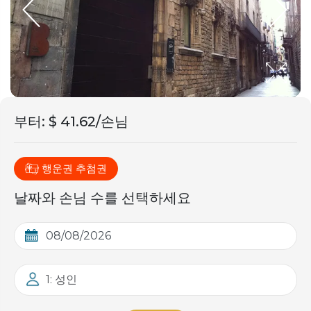
부터
:
$ 41.62/손님
행운권 추첨권
날짜와 손님 수를 선택하세요
1: 성인