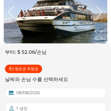
부터
:
$ 52.06/손님
행운권 추첨권
날짜와 손님 수를 선택하세요
1: 성인