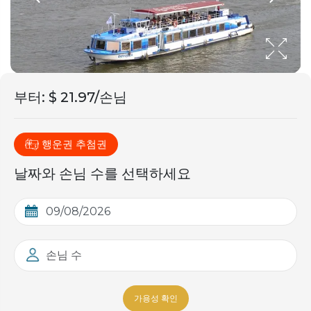
부터
:
$ 21.97/손님
행운권 추첨권
날짜와 손님 수를 선택하세요
손님 수
가용성 확인