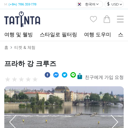
$
한국어
USD
M:
(+84) 786 359 178
여행 및 웰빙
스타일로 필터링
여행 도우미
스포
홈
티켓 & 체험
프라하 강 크루즈
친구에게 가입 요청