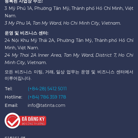
등록된 사업장 주소:
3 Mỹ Phú 1A, Phường Tân Mỹ, Thành phố Hồ Chí Minh, Việt
Nam.
3 My Phu 1A, Tan My Ward, Ho Chi Minh City, Vietnam.
운영 및 비즈니스 센터:
24 Nội Khu Mỹ Thái 2A, Phường Tân Mỹ, Thành phố Hồ Chí
Minh, Việt Nam.
24 My Thai 2A Inner Area, Tan My Ward, District 7, Ho Chi
Minh City, Vietnam.
모든 비즈니스 미팅, 거래, 일상 업무는 운영 및 비즈니스 센터에서
이루어집니다.
Tel:
(+84-28) 5412 5011
Hotline:
(+84) 786 359 178
Email:
info@tatinta.com