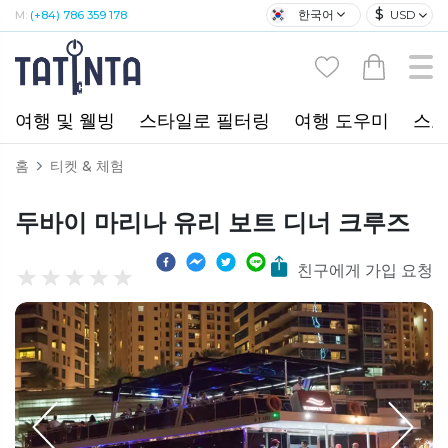
$
한국어
USD
M:
(+84) 786 359 178
여행 및 웰빙
스타일로 필터링
여행 도우미
스포
홈
티켓 & 체험
두바이 마리나 유리 보트 디너 크루즈
친구에게 가입 요청