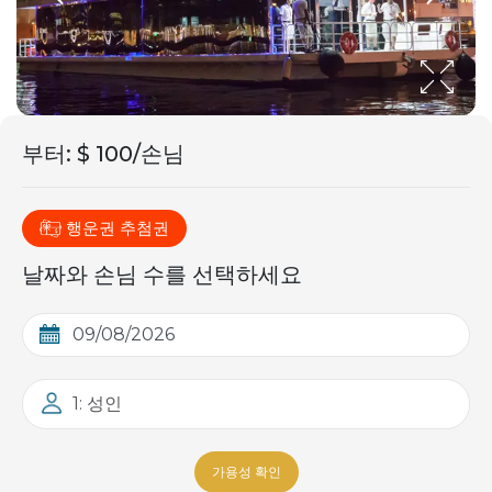
부터
:
$ 100/손님
행운권 추첨권
날짜와 손님 수를 선택하세요
1: 성인
가용성 확인