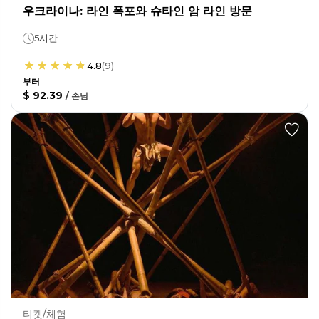
우크라이나: 라인 폭포와 슈타인 암 라인 방문
5시간
4.8
(
9
)
부터
$ 92.39
/
손님
티켓/체험