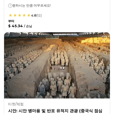
원하시는 만큼 머무르세요!
4.8
(
12
)
부터
$ 45.34
/
손님
티켓/체험
시안: 시안 병마용 및 반포 유적지 관광 (중국식 점심