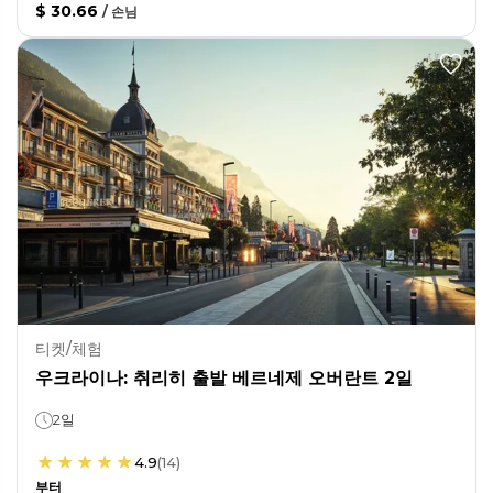
$ 30.66
/
손님
티켓/체험
우크라이나: 취리히 출발 베르네제 오버란트 2일
2일
4.9
(
14
)
부터