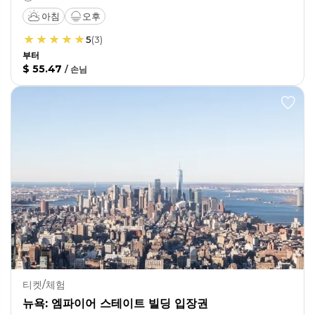
아침
오후
5
(
3
)
부터
$ 55.47
/
손님
티켓/체험
뉴욕: 엠파이어 스테이트 빌딩 입장권