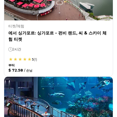
티켓/체험
에서 싱가포르: 싱가포르 - 펀비 랜드, 씨 & 스카이 체
험 티켓
2시간
5
(
1
)
부터
$ 72.58
/
손님