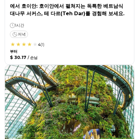
에서 호이안: 호이안에서 펼쳐지는 독특한 베트남식
대나무 서커스, 테 다르(Teh Dar)를 경험해 보세요.
1시간
저녁
4
(
1
)
부터
$ 30.17
/
손님