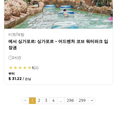
티켓/체험
에서 싱가포르: 싱가포르 - 어드벤처 코브 워터파크 입
장권
2시간
5
(
2
)
부터
$ 31.22
/
손님
1
2
3
4
...
298
299