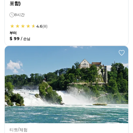
포함)
8시간
4.6
(
8
)
부터
$ 99
/
손님
티켓/체험