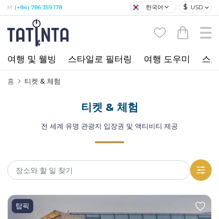
$
한국어
USD
M:
(+84) 786 359 178
여행 및 웰빙
스타일로 필터링
여행 도우미
스포
홈
티켓 & 체험
티켓 & 체험
전 세계 유명 관광지 입장권 및 액티비티 제공
탑픽