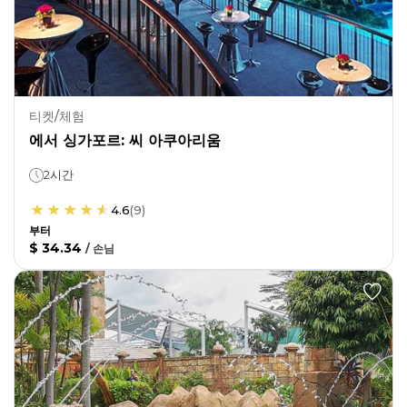
티켓/체험
에서 싱가포르: 씨 아쿠아리움
2시간
4.6
(
9
)
부터
$ 34.34
/
손님