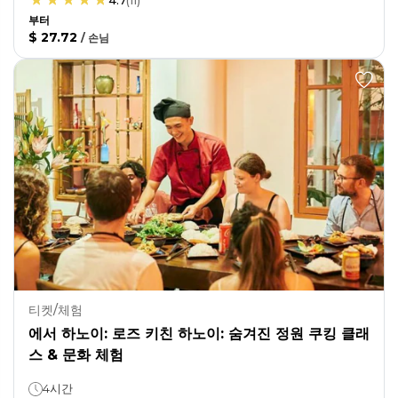
4.7
(
11
)
부터
$ 27.72
/
손님
티켓/체험
에서 하노이: 로즈 키친 하노이: 숨겨진 정원 쿠킹 클래
스 & 문화 체험
4시간