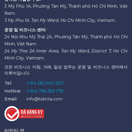
3 Mỹ Phú 1A, Phường Tân Mỹ, Thành phố Hồ Chí Minh, Việt
Nam.
3 My Phu 1A, Tan My Ward, Ho Chi Minh City, Vietnam.
운영 및 비즈니스 센터:
24 Nội Khu Mỹ Thái 2A, Phường Tân Mỹ, Thành phố Hồ Chí
Minh, Việt Nam.
24 My Thai 2A Inner Area, Tan My Ward, District 7, Ho Chi
Minh City, Vietnam.
모든 비즈니스 미팅, 거래, 일상 업무는 운영 및 비즈니스 센터에서
이루어집니다.
Tel:
(+84-28) 5412 5011
Hotline:
(+84) 786 359 178
Email:
info@tatinta.com
타틴타 앱