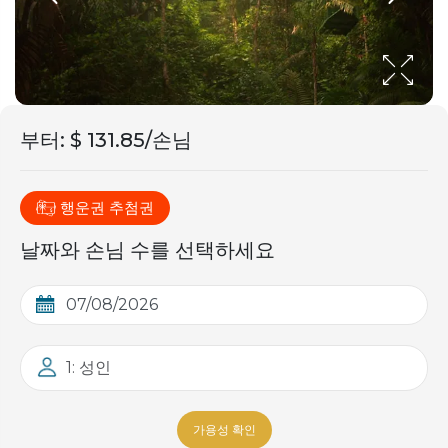
부터
:
$ 131.85/손님
행운권 추첨권
날짜와 손님 수를 선택하세요
1: 성인
가용성 확인