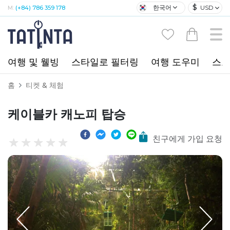
$
한국어
USD
M:
(+84) 786 359 178
여행 및 웰빙
스타일로 필터링
여행 도우미
스포
홈
티켓 & 체험
케이블카 캐노피 탑승
친구에게 가입 요청