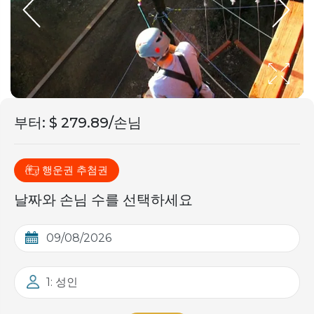
부터
:
$ 279.89/손님
행운권 추첨권
날짜와 손님 수를 선택하세요
1: 성인