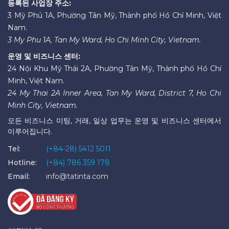
등록된 사업장 주소:
3 Mỹ Phú 1A, Phường Tân Mỹ, Thành phố Hồ Chí Minh, Việt
Nam.
3 My Phu 1A, Tan My Ward, Ho Chi Minh City, Vietnam.
운영 및 비즈니스 센터:
24 Nội Khu Mỹ Thái 2A, Phường Tân Mỹ, Thành phố Hồ Chí
Minh, Việt Nam.
24 My Thai 2A Inner Area, Tan My Ward, District 7, Ho Chi
Minh City, Vietnam.
모든 비즈니스 미팅, 거래, 일상 업무는 운영 및 비즈니스 센터에서
이루어집니다.
Tel:
(+84-28) 5412 5011
Hotline:
(+84) 786 359 178
Email:
info@tatinta.com