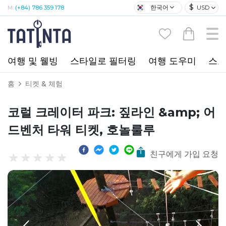
$
한국어
USD
M:
(+84) 786 359 178
여행 및 웰빙
스타일로 필터링
여행 도우미
스포
홈
티켓 & 체험
코럴 크레이터 파크: 짚라인 &amp; 어
드벤처 타워 티켓, 호놀룰루
친구에게 가입 요청