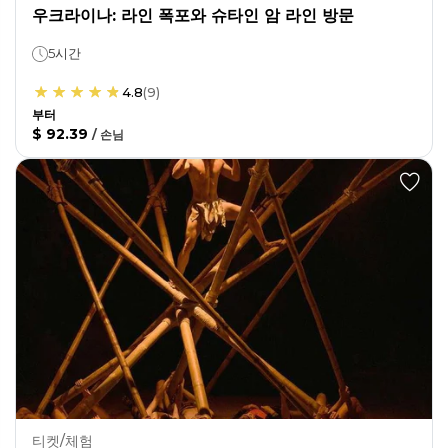
우크라이나: 라인 폭포와 슈타인 암 라인 방문
5시간
4.8
(
9
)
부터
$ 92.39
/
손님
티켓/체험