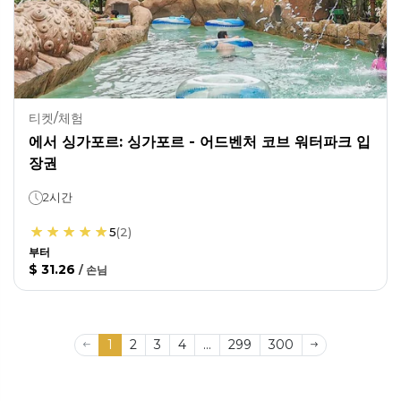
티켓/체험
에서 싱가포르: 싱가포르 - 어드벤처 코브 워터파크 입
장권
2시간
5
(
2
)
부터
$ 31.26
/
손님
1
2
3
4
...
299
300