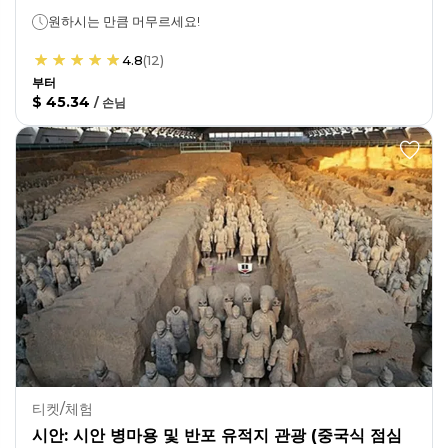
원하시는 만큼 머무르세요!
4.8
(
12
)
부터
$ 45.34
/
손님
티켓/체험
시안: 시안 병마용 및 반포 유적지 관광 (중국식 점심