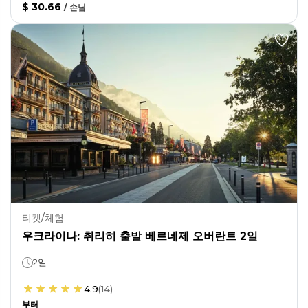
$ 30.66
/
손님
티켓/체험
우크라이나: 취리히 출발 베르네제 오버란트 2일
2일
4.9
(
14
)
부터