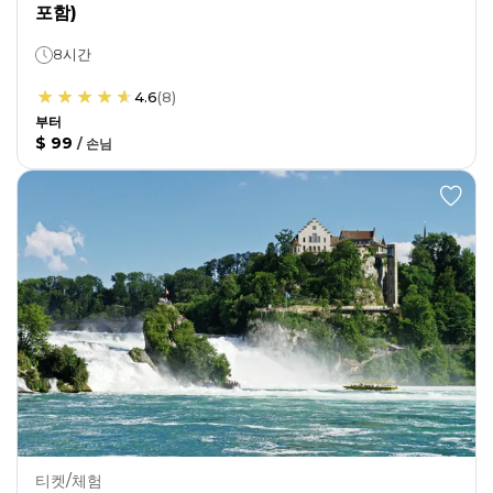
포함)
8시간
4.6
(
8
)
부터
$ 99
/
손님
티켓/체험