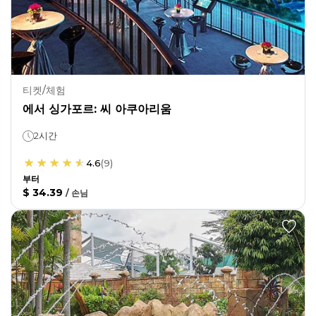
티켓/체험
에서 싱가포르: 씨 아쿠아리움
2시간
4.6
(
9
)
부터
$ 34.39
/
손님