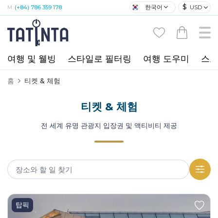
$
한국어
USD
M:
(+84) 786 359 178
여행 및 웰빙
스타일로 필터링
여행 도우미
스포
홈
티켓 & 체험
티켓 & 체험
전 세계 유명 관광지 입장권 및 액티비티 제공
탑픽