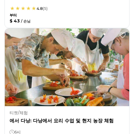
4.8
(
5
)
부터
$ 43
/
손님
티켓/체험
에서 다낭: 다낭에서 요리 수업 및 현지 농장 체험
6시