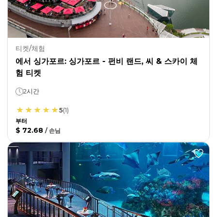
티켓/체험
에서 싱가포르: 싱가포르 - 펀비 랜드, 씨 & 스카이 체
험 티켓
2시간
5
(
1
)
부터
$ 72.68
/
손님