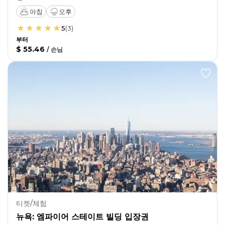
아침
오후
5
(
3
)
부터
$ 55.46
/
손님
티켓/체험
뉴욕: 엠파이어 스테이트 빌딩 입장권