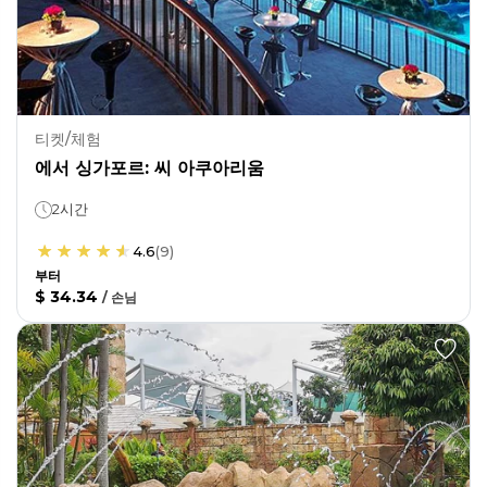
티켓/체험
에서 싱가포르: 씨 아쿠아리움
2시간
4.6
(
9
)
부터
$ 34.34
/
손님