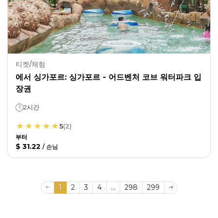
티켓/체험
에서 싱가포르: 싱가포르 - 어드벤처 코브 워터파크 입
장권
2시간
5
(
2
)
부터
$ 31.22
/
손님
1
2
3
4
...
298
299