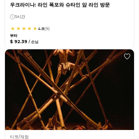
우크라이나: 라인 폭포와 슈타인 암 라인 방문
5시간
4.8
(
9
)
부터
$ 92.39
/
손님
티켓/체험