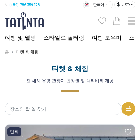
$
한국어
USD
M:
(+84) 786 359 178
여행 및 웰빙
스타일로 필터링
여행 도우미
스포
홈
티켓 & 체험
티켓 & 체험
전 세계 유명 관광지 입장권 및 액티비티 제공
탑픽