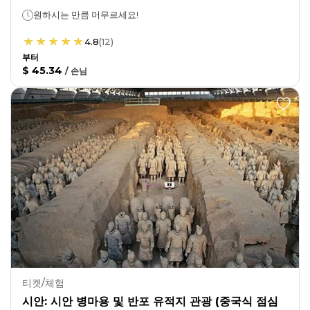
원하시는 만큼 머무르세요!
4.8
(
12
)
부터
$ 45.34
/
손님
티켓/체험
시안: 시안 병마용 및 반포 유적지 관광 (중국식 점심