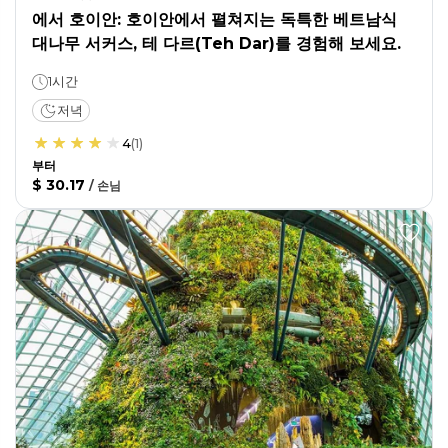
에서 호이안: 호이안에서 펼쳐지는 독특한 베트남식
대나무 서커스, 테 다르(Teh Dar)를 경험해 보세요.
1시간
저녁
4
(
1
)
부터
$ 30.17
/
손님