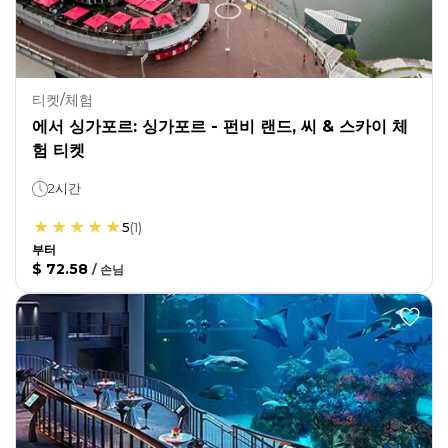
티켓/체험
에서 싱가포르: 싱가포르 - 펀비 랜드, 씨 & 스카이 체
험 티켓
2시간
5
(
1
)
부터
$ 72.58
/
손님