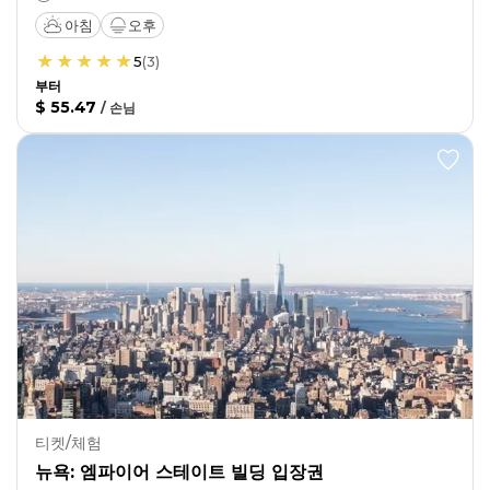
아침
오후
5
(
3
)
부터
$ 55.47
/
손님
티켓/체험
뉴욕: 엠파이어 스테이트 빌딩 입장권