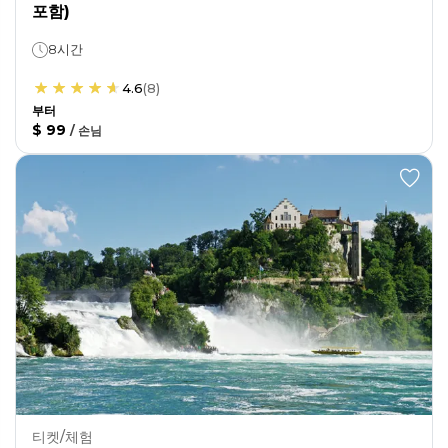
포함)
8시간
4.6
(
8
)
부터
$ 99
/
손님
티켓/체험