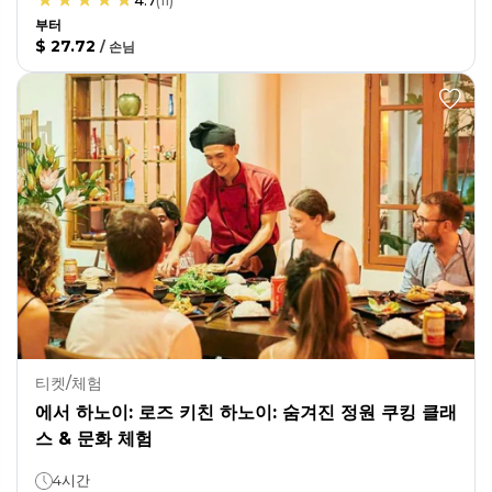
4.7
(
11
)
부터
$ 27.72
/
손님
티켓/체험
에서 하노이: 로즈 키친 하노이: 숨겨진 정원 쿠킹 클래
스 & 문화 체험
4시간