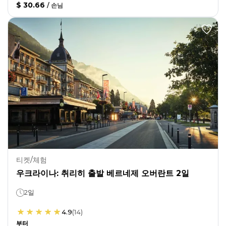
$ 30.66
/
손님
티켓/체험
우크라이나: 취리히 출발 베르네제 오버란트 2일
2일
4.9
(
14
)
부터