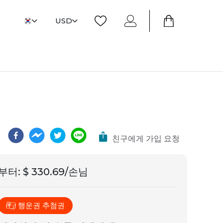
USD
친구에게 가입 요청
부터
:
$ 330.69/손님
행운권 추첨권