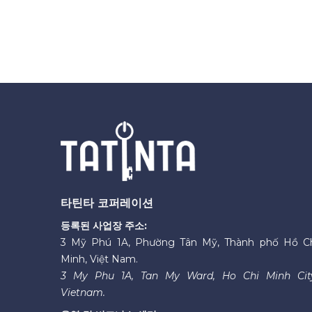
타틴타 코퍼레이션
등록된 사업장 주소:
3 Mỹ Phú 1A, Phường Tân Mỹ, Thành phố Hồ C
Minh, Việt Nam.
3 My Phu 1A, Tan My Ward, Ho Chi Minh Cit
Vietnam.