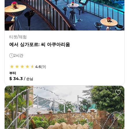
티켓/체험
에서 싱가포르: 씨 아쿠아리움
2시간
4.6
(
9
)
부터
$ 34.3
/
손님