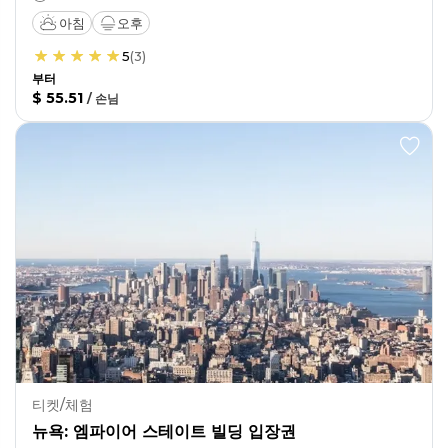
아침
오후
5
(
3
)
부터
$ 55.51
/
손님
티켓/체험
뉴욕: 엠파이어 스테이트 빌딩 입장권