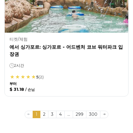
티켓/체험
에서 싱가포르: 싱가포르 - 어드벤처 코브 워터파크 입
장권
2시간
5
(
2
)
부터
$ 31.18
/
손님
1
2
3
4
...
299
300