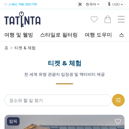
$
한국어
USD
M:
(+84) 786 359 178
여행 및 웰빙
스타일로 필터링
여행 도우미
스포
홈
티켓 & 체험
티켓 & 체험
전 세계 유명 관광지 입장권 및 액티비티 제공
탑픽