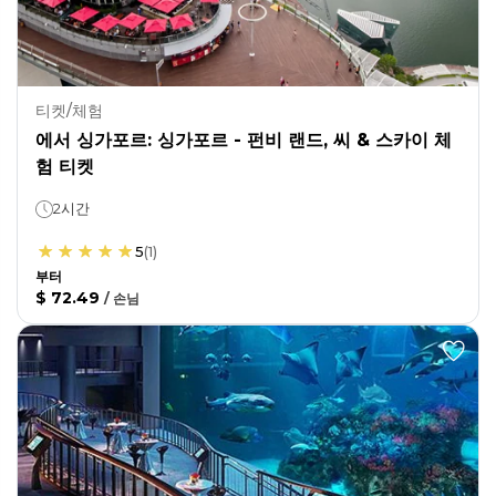
티켓/체험
에서 싱가포르: 싱가포르 - 펀비 랜드, 씨 & 스카이 체
험 티켓
2시간
5
(
1
)
부터
$ 72.49
/
손님