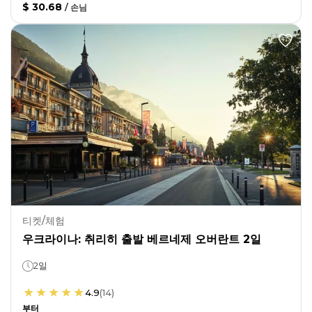
$ 30.68
/
손님
티켓/체험
우크라이나: 취리히 출발 베르네제 오버란트 2일
2일
4.9
(
14
)
부터