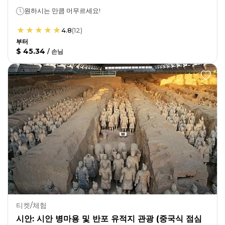
원하시는 만큼 머무르세요!
4.8
(
12
)
부터
$ 45.34
/
손님
티켓/체험
시안: 시안 병마용 및 반포 유적지 관광 (중국식 점심