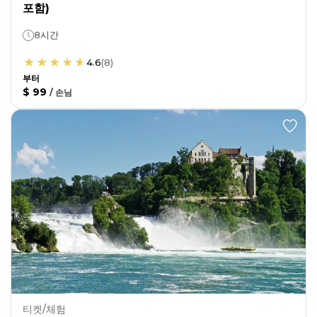
포함)
8시간
4.6
(
8
)
부터
$ 99
/
손님
티켓/체험