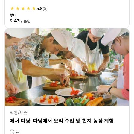
4.8
(
5
)
부터
$ 43
/
손님
티켓/체험
에서 다낭: 다낭에서 요리 수업 및 현지 농장 체험
6시