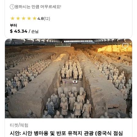
원하시는 만큼 머무르세요!
4.8
(
12
)
부터
$ 45.34
/
손님
티켓/체험
시안: 시안 병마용 및 반포 유적지 관광 (중국식 점심