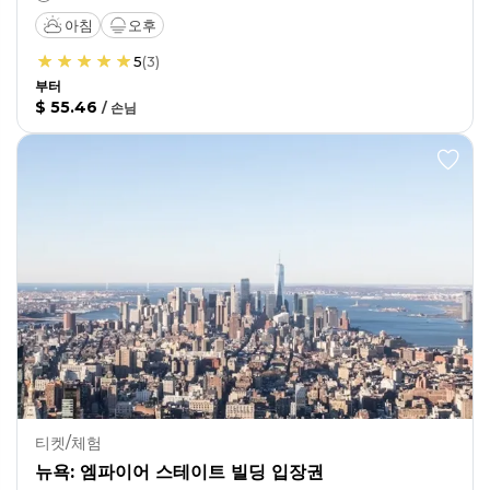
아침
오후
5
(
3
)
부터
$ 55.46
/
손님
티켓/체험
뉴욕: 엠파이어 스테이트 빌딩 입장권