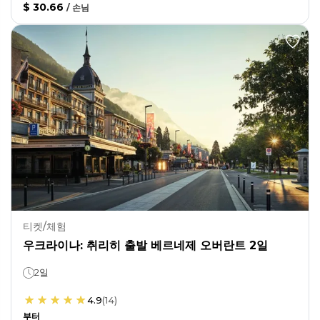
$ 30.66
/
손님
티켓/체험
우크라이나: 취리히 출발 베르네제 오버란트 2일
2일
4.9
(
14
)
부터