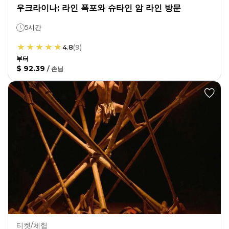
우크라이나: 라인 폭포와 슈타인 암 라인 방문
5시간
4.8
(
9
)
부터
$ 92.39
/
손님
티켓/체험