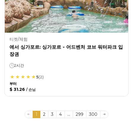
티켓/체험
에서 싱가포르: 싱가포르 - 어드벤처 코브 워터파크 입
장권
2시간
5
(
2
)
부터
$ 31.26
/
손님
1
2
3
4
...
299
300