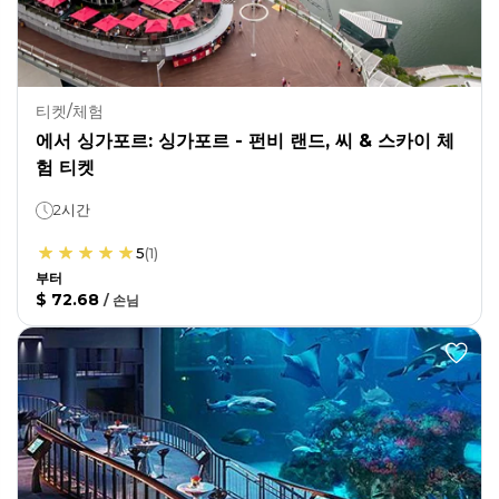
티켓/체험
에서 싱가포르: 싱가포르 - 펀비 랜드, 씨 & 스카이 체
험 티켓
2시간
5
(
1
)
부터
$ 72.68
/
손님