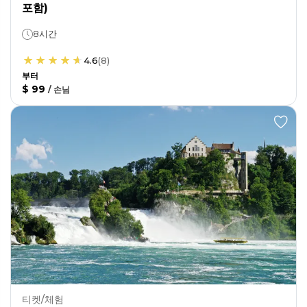
포함)
8시간
4.6
(
8
)
부터
$ 99
/
손님
티켓/체험