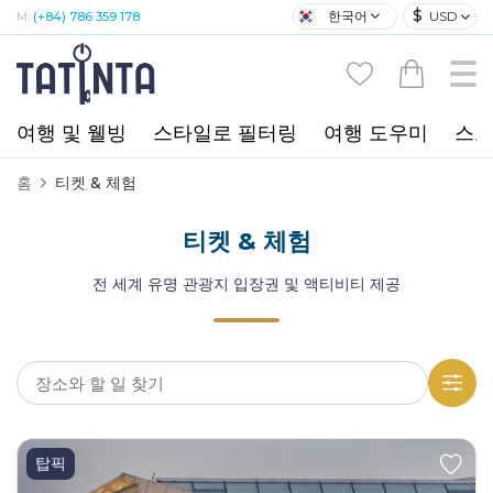
$
한국어
USD
M:
(+84) 786 359 178
여행 및 웰빙
스타일로 필터링
여행 도우미
스포
홈
티켓 & 체험
티켓 & 체험
전 세계 유명 관광지 입장권 및 액티비티 제공
탑픽