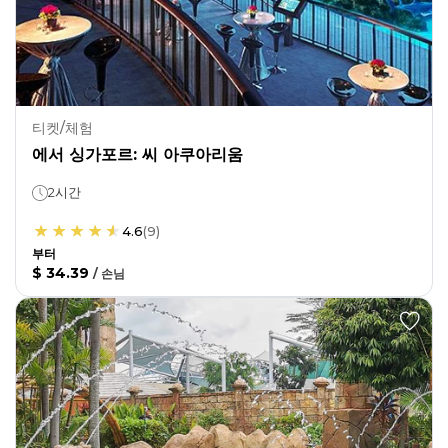
티켓/체험
에서 싱가포르: 씨 아쿠아리움
2시간
4.6
(
9
)
부터
$ 34.39
/
손님