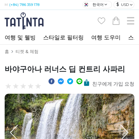
$
한국어
USD
M:
(+84) 786 359 178
여행 및 웰빙
스타일로 필터링
여행 도우미
스포
홈
티켓 & 체험
바야구아나 러너스 딥 컨트리 사파리
친구에게 가입 요청