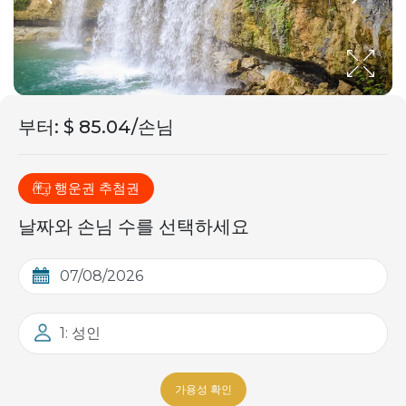
부터
:
$ 85.04/손님
행운권 추첨권
날짜와 손님 수를 선택하세요
1: 성인
가용성 확인