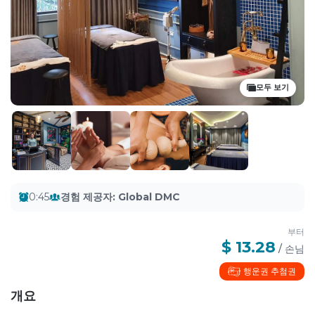
모두 보기
0:45
경험 제공자
:
Global DMC
부터
$ 13.28
/
손님
행운권 추첨권
개요