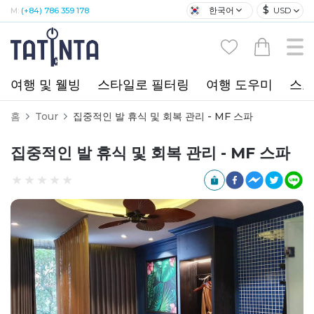
$
한국어
USD
M:
(+84) 786 359 178
여행 및 웰빙
스타일로 필터링
여행 도우미
스포
홈
Tour
집중적인 발 휴식 및 회복 관리 - MF 스파
집중적인 발 휴식 및 회복 관리 - MF 스파