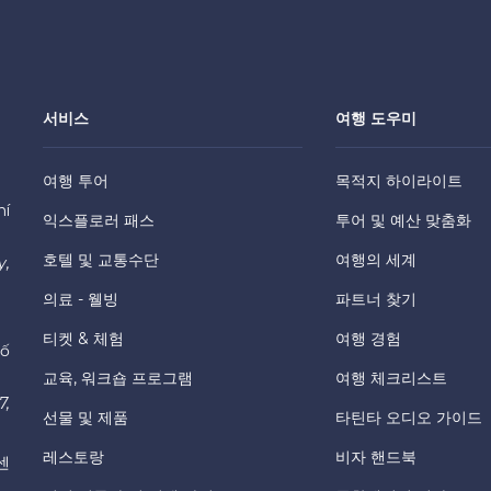
서비스
여행 도우미
여행 투어
목적지 하이라이트
hí
익스플로러 패스
투어 및 예산 맞춤화
호텔 및 교통수단
여행의 세계
y,
의료 - 웰빙
파트너 찾기
티켓 & 체험
여행 경험
hố
교육, 워크숍 프로그램
여행 체크리스트
7,
선물 및 제품
타틴타 오디오 가이드
레스토랑
비자 핸드북
센