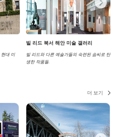
빌 리드 북서 해안 미술 갤러리
조지아 
 현대 미
빌 리드와 다른 예술가들의 숙련된 솜씨로 탄
이 박물관
생한 작품들.
다루고 있
더 보기