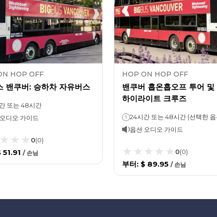
ON HOP OFF
HOP ON HOP OFF
스 밴쿠버: 승하차 자유버스
밴쿠버 홉온홉오프 투어 및
하이라이트 크루즈
간 또는 48시간
 오디오 가이드
옵션 오디오 가이드
0
(
0
)
 51.91
0
(
0
)
/
손님
부터
:
$ 89.95
/
손님