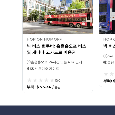
HOP ON HOP OFF
HOP 
 및 밴
빅 버스 밴쿠버: 홉온홉오프 버스
빅 버
및 캐나다 고가도로 이용권
24시
홉온홉오프 버스: 24시간 운행밴쿠버 전망대: 원하는 만큼 머무르세요
홉온홉오프: 24시간 또는 48시간캐나다 상공 비행: 약 30분
옵션
옵션 오디오 가이드
0
(
0
)
부터
:
$
부터
:
$ 75.34
/
손님