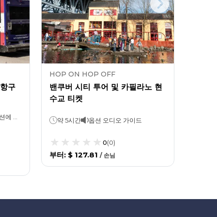
HOP ON HOP OFF
HOP 
 항구
밴쿠버 시티 투어 및 카필라노 현
밴쿠버
수교 티켓
24시
24시간 또는 48시간 (선택한 옵션에 따라)크루즈: 1시간
옵션
약 5시간
옵션 오디오 가이드
0
(
0
)
부터
:
$
부터
:
$ 127.81
/
손님