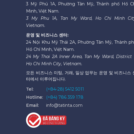
3 Mỹ Phú 1A, Phường Tân Mỹ, Thành phố Hồ C
Minh, Việt Nam.
3 My Phu 1A, Tan My Ward, Ho Chi Minh Cit
Vietnam.
운영 및 비즈니스 센터:
24 Nội Khu Mỹ Thái 2A, Phường Tân Mỹ, Thành p
Hồ Chí Minh, Việt Nam.
24 My Thai 2A Inner Area, Tan My Ward, District 
Ho Chi Minh City, Vietnam.
모든 비즈니스 미팅, 거래, 일상 업무는 운영 및 비즈니스 
터에서 이루어집니다.
Tel:
(+84-28) 5412 5011
Hotline:
(+84) 786 359 178
Email:
info@tatinta.com