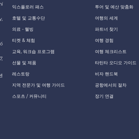
hí
익스플로러 패스
투어 및 예산 맞춤화
호텔 및 교통수단
여행의 세계
y,
의료 - 웰빙
파트너 찾기
티켓 & 체험
여행 경험
hố
교육, 워크숍 프로그램
여행 체크리스트
7,
선물 및 제품
타틴타 오디오 가이드
레스토랑
비자 핸드북
센
지역 전문가 및 여행 가이드
공항에서의 절차
스포츠 / 커뮤니티
장기 연결