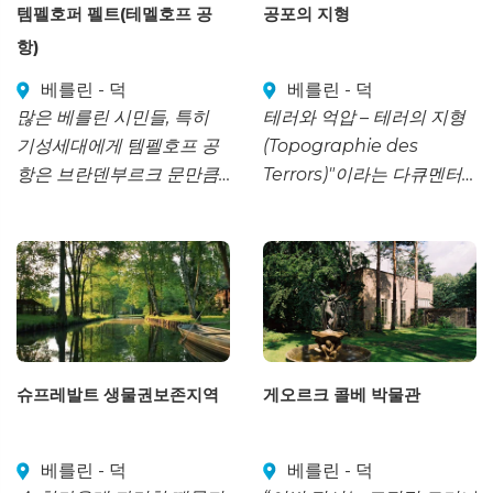
템펠호퍼 펠트(테멜호프 공
공포의 지형
항)
베를린 - 덕
베를린 - 덕
많은 베를린 시민들, 특히
테러와 억압 – 테러의 지형
기성세대에게 템펠호프 공
(Topographie des
항은 브란덴부르크 문만큼
Terrors)"이라는 다큐멘터
이나 베를린의 자유를 상징
리 센터는 한때 베를린에 있
하는 곳으로 남아 있습니다.
었던 SS 중앙 사령부 본부
였던 곳을 기념하는 가장 인
기 있는 장소 중 하나입니
다.
슈프레발트 생물권보존지역
게오르크 콜베 박물관
베를린 - 덕
베를린 - 덕