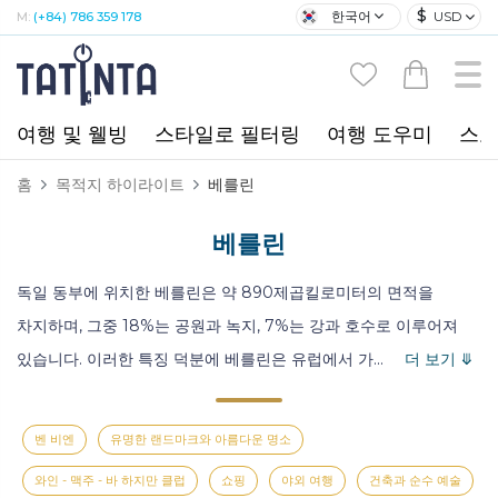
$
한국어
USD
M:
(+84) 786 359 178
여행 및 웰빙
스타일로 필터링
여행 도우미
스포
홈
목적지 하이라이트
베를린
베를린
독일 동부에 위치한 베를린은 약 890제곱킬로미터의 면적을
차지하며, 그중 18%는 공원과 녹지, 7%는 강과 호수로 이루어져
있습니다. 이러한 특징 덕분에 베를린은 유럽에서 가
...
더 보기 ⤋
벤 비엔
유명한 랜드마크와 아름다운 명소
와인 - 맥주 - 바 하지만 클럽
쇼핑
야외 여행
건축과 순수 예술