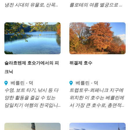
냉전 시대의 유물로, 산꼭대
를로테의 여름 별궁으로 지
기에 나치 독일 대학 부지
은 이 왕실 거주지는 바로크
위에 잔해를 쌓아 올려 제2
양식의 정원으로 둘러싸인
차 세계 대전에서 살아남은
베를린에서 가장 큰 궁전입
곳입니다.
니다.
슐라흐텐제 호숫가에서의 피
뮈겔제 호수
크닉
베를린 - 덕
베를린 - 덕
수영, 보트 타기, 낚시 등 다
트렙토우-쾨페니크 지구에
양한 활동을 즐길 수 있는
위치한 이 호수는 베를린에
당일치기 여행의 천국입니
서 가장 큰 호수로, 총면적
다.
은 7.4제곱킬로미터에 달합
니다.