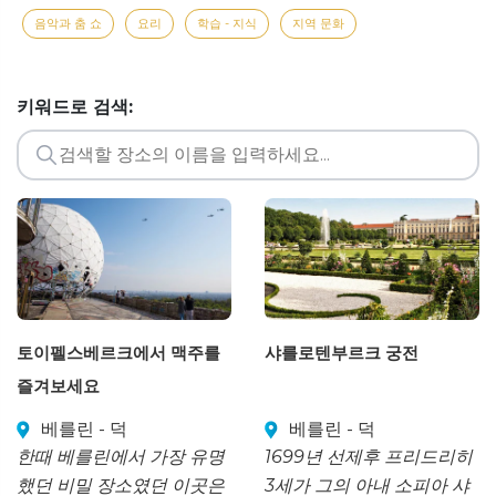
음악과 춤 쇼
요리
학습 - 지식
지역 문화
키워드로 검색:
토이펠스베르크에서 맥주를
샤를로텐부르크 궁전
즐겨보세요
베를린 - 덕
베를린 - 덕
한때 베를린에서 가장 유명
1699년 선제후 프리드리히
했던 비밀 장소였던 이곳은
3세가 그의 아내 소피아 샤