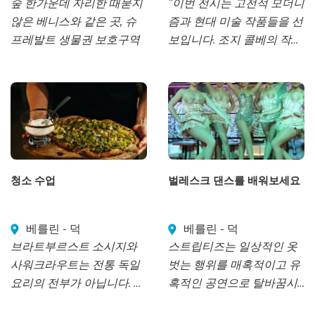
숲 한가운데 자리한 때묻지
“이번 전시는 고전적 모더니
않은 베니스와 같은 곳, 슈
즘과 현대 미술 작품들을 선
프레발트 생물권 보호구역
보입니다. 조지 콜베의 작업
실은 1920년대 이후 베를린
에서 대중에게 공개된 유일
한 예술가 작업실입니다.”
청소 수업
벌레스크 댄스를 배워보세요
베를린 - 덕
베를린 - 덕
브라트부르스트 소시지와
스트립티즈는 일상적인 옷
사워크라우트는 전통 독일
벗는 행위를 매혹적이고 유
요리의 전부가 아닙니다. 베
혹적인 공연으로 탈바꿈시
를린 시장 투어가 결합된 이
키는 예술 형식이며, 생동감