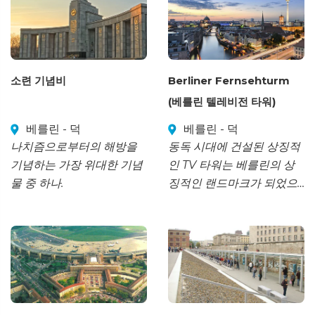
소련 기념비
Berliner Fernsehturm
(베를린 텔레비전 타워)
베를린 - 덕
베를린 - 덕
나치즘으로부터의 해방을
동독 시대에 건설된 상징적
기념하는 가장 위대한 기념
인 TV 타워는 베를린의 상
물 중 하나.
징적인 랜드마크가 되었으
며, 전망대에서는 멋진 파노
라마 경관을 감상할 수 있습
니다.