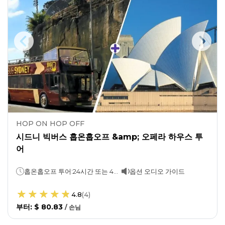
HOP ON HOP OFF
시드니 빅버스 홉온홉오프 &amp; 오페라 하우스 투
어
홉온홉오프 투어:24시간 또는 48시간시드니 오페라 하우스:1시간
옵션 오디오 가이드
4.8
(
4
)
부터
:
$ 80.83
/
손님