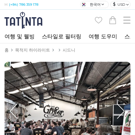
$
한국어
USD
M:
(+84) 786 359 178
여행 및 웰빙
스타일로 필터링
여행 도우미
스포
홈
목적지 하이라이트
시드니