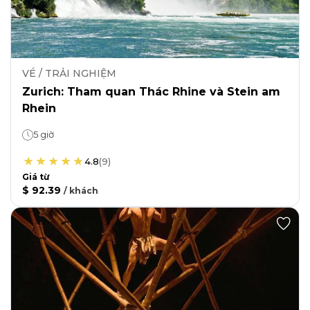
VÉ / TRẢI NGHIỆM
Zurich: Tham quan Thác Rhine và Stein am
Rhein
5 giờ
4.8
(
9
)
Giá từ
$ 92.39
/
khách