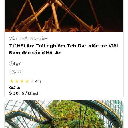
VÉ / TRẢI NGHIỆM
Từ Hội An: Trải nghiệm Teh Dar: xiếc tre Việt
Nam đặc sắc ở Hội An
1 giờ
Tối
4
(
1
)
Giá từ
$ 30.16
/
khách