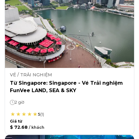
VÉ / TRẢI NGHIỆM
Từ Singapore: Singapore - Vé Trải nghiệm
FunVee LAND, SEA & SKY
2 giờ
5
(
1
)
Giá từ
$ 72.68
/
khách