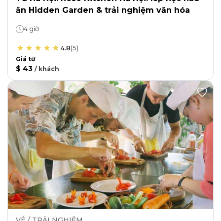
ăn Hidden Garden & trải nghiệm văn hóa
4 giờ
4.8
(
5
)
Giá từ
$ 43
/
khách
VÉ / TRẢI NGHIỆM