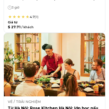
3 giờ
4.7
(
11
)
Giá từ
$ 27.71
/
khách
VÉ / TRẢI NGHIỆM
Từ Hà Nội: Rose Kitchen Hà Nội: lớp học nấu