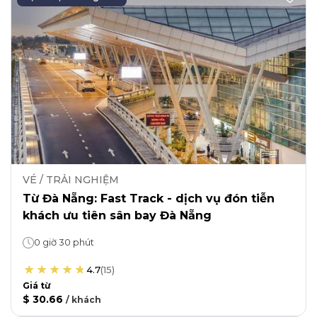
VÉ / TRẢI NGHIỆM
Từ Đà Nẵng: Fast Track - dịch vụ đón tiễn
khách ưu tiên sân bay Đà Nẵng
0 giờ 30 phút
4.7
(
15
)
Giá từ
$ 30.66
/
khách