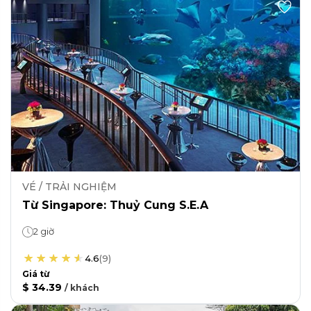
VÉ / TRẢI NGHIỆM
Từ Singapore: Thuỷ Cung S.E.A
2 giờ
4.6
(
9
)
Giá từ
$ 34.39
/
khách