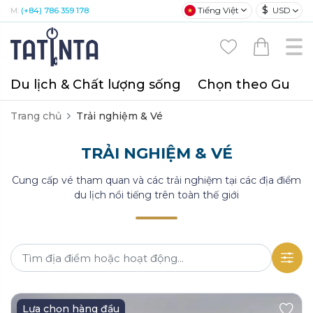
$
Tiếng Việt
USD
M:
(+84) 786 359 178
Du lịch & Chất lượng sống
Chọn theo Gu
T
Trang chủ
Trải nghiệm & Vé
TRẢI NGHIỆM & VÉ
Cung cấp vé tham quan và các trải nghiệm tại các địa điểm
du lịch nổi tiếng trên toàn thế giới
Lựa chọn hàng đầu