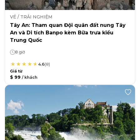
VÉ / TRẢI NGHIỆM
Tây An: Tham quan Đội quân đất nung Tây
An và Di tích Banpo kèm Bữa trưa kiểu
Trung Quốc
8 giờ
4.6
(
8
)
Giá từ
$ 99
/
khách