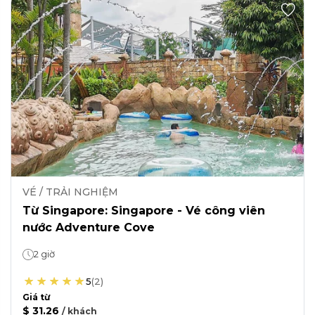
VÉ / TRẢI NGHIỆM
Từ Singapore: Singapore - Vé công viên
nước Adventure Cove
2 giờ
5
(
2
)
Giá từ
$ 31.26
/
khách