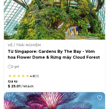
VÉ / TRẢI NGHIỆM
Từ Singapore: Gardens By The Bay - Vòm
hoa Flower Dome & Rừng mây Cloud Forest
2 giờ
4.8
(
9
)
Giá từ
$ 25.01
/
khách