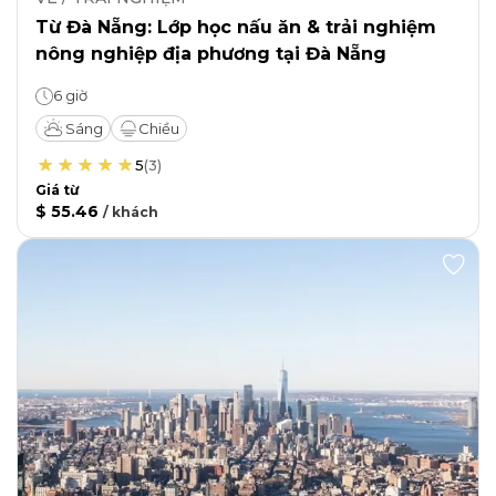
Từ Đà Nẵng: Lớp học nấu ăn & trải nghiệm
nông nghiệp địa phương tại Đà Nẵng
6 giờ
Sáng
Chiều
5
(
3
)
Giá từ
$ 55.46
/
khách