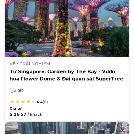
VÉ / TRẢI NGHIỆM
Từ Singapore: Garden by The Bay - Vườn
hoa Flower Dome & Đài quan sát SuperTree
2 giờ
4.4
(
8
)
Giá từ
$ 26.57
/
khách