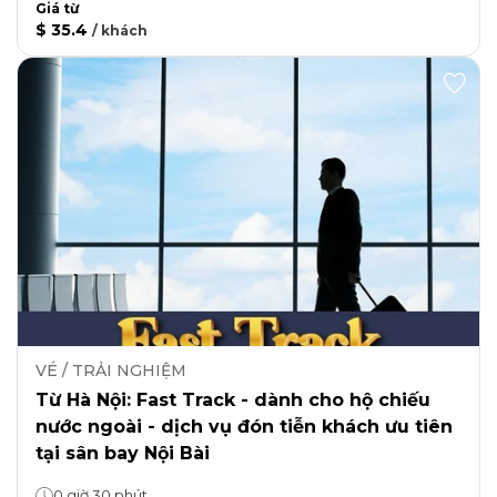
Giá từ
$ 35.4
/
khách
VÉ / TRẢI NGHIỆM
Từ Hà Nội: Fast Track - dành cho hộ chiếu
nước ngoài - dịch vụ đón tiễn khách ưu tiên
tại sân bay Nội Bài
0 giờ 30 phút