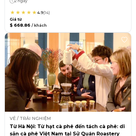
2 ngày
4.9
(
14
)
Giá từ
$ 668.86
/
khách
VÉ / TRẢI NGHIỆM
Từ Hà Nội: Từ hạt cà phê đến tách cà phê: di
sản cà phê Việt Nam tại Sử Quán Roastery