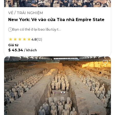
VÉ / TRẢI NGHIỆM
New York: Vé vào cửa Tòa nhà Empire State
Bạn có thể ở lại bao lâu tùy thích!
4.8
(
12
)
Giá từ
$ 45.34
/
khách